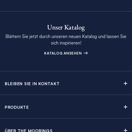
Unser Katalog
Blättern Sie jetzt durch unseren neuen Katalog und lassen Sie
sich inspirieren!
KATALOG ANSEHEN
BLEIBEN SIE IN KONTAKT
Kontakt
Beratungstermin buchen
PRODUKTE
Newsletter-Anmeldung
Segelyachtcharter
The Moorings Katalog
Motoryachtcharter
The Moorings Revierführer
ÜBER THE MOORINGS