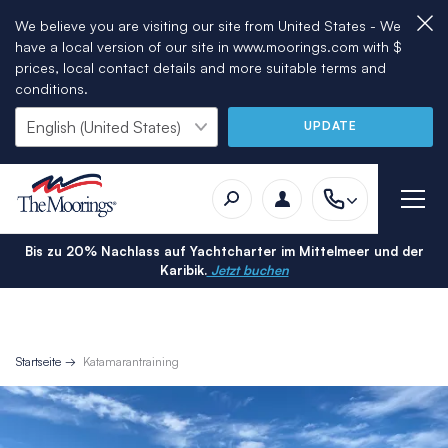
We believe you are visiting our site from United States - We
have a local version of our site in www.moorings.com with $
prices, local contact details and more suitable terms and
conditions.
UPDATE
Bis zu 20% Nachlass auf Yachtcharter im Mittelmeer und der
Karibik.
Jetzt buchen
Startseite
Katamarantraining