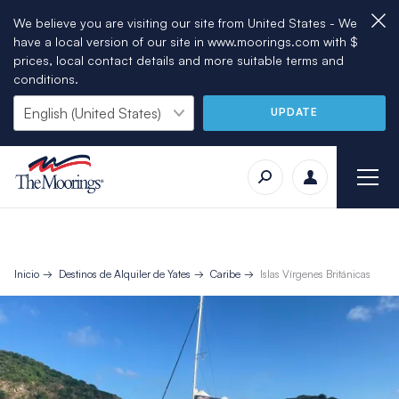
We believe you are visiting our site from United States - We
have a local version of our site in www.moorings.com with $
prices, local contact details and more suitable terms and
conditions.
UPDATE
Inicio
Destinos de Alquiler de Yates
Caribe
Islas Vírgenes Británicas