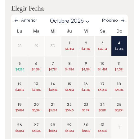
Elegir Fecha
Anterior
Octubre 2026
Próximo
Lu
Ma
Mi
Ju
Vi
Sa
Do
1
2
3
4
28
29
30
$4,884
$4,884
$4,784
$4,284
5
6
7
8
9
10
11
$4,284
$4,784
$4,784
$4,784
$4,484
$4,484
$4,584
12
13
14
15
16
17
18
$4,684
$4,384
$4,584
$4,684
$4,884
$5,084
$5,084
19
20
21
22
23
24
25
$5,084
$5,084
$5,584
$5,765
$5,791
$5,817
$5,834
26
27
28
29
30
31
1
$5,834
$5,834
$5,834
$5,834
$5,584
$5,584