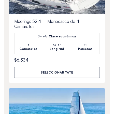
Moorings 52.4 – Monocasco de 4
Camarotes
3+ y/o Clase económica
4
52'4"
11
Camarotes
Longitud
Personas
$6,334
SELECCIONAR YATE