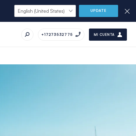
UPDATE
+17273532775
MI CUENTA