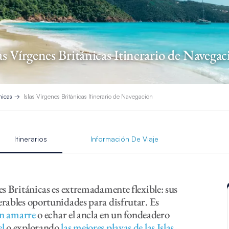
las Vírgenes Británicas Itinerario de Navegac
nicas
Islas Vírgenes Británicas Itinerario de Navegación
Itinerarios
Información De Viaje
es Británicas es extremadamente flexible: sus
rables oportunidades para disfrutar. Es
un amarre
o echar el ancla en un fondeadero
el
o explorando
las mejores playas de las Islas