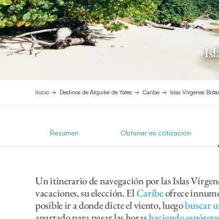
Is
Inicio
Destinos de Alquiler de Yates
Caribe
Islas Vírgenes Britá
Resumen
Obtener mi cotización
Un itinerario de navegación por las Islas Vírgen
vacaciones, su elección. El
Caribe
ofrece innume
posible ir a donde dicte el viento, luego
buscar 
apartado para pasar las horas
haciendo esnórqu