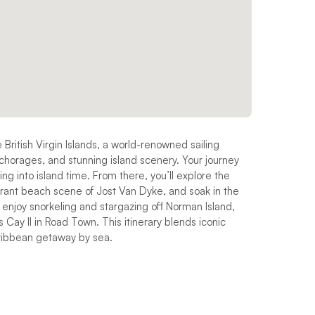
British Virgin Islands, a world-renowned sailing
nchorages, and stunning island scenery. Your journey
ng into island time. From there, you’ll explore the
rant beach scene of Jost Van Dyke, and soak in the
 enjoy snorkeling and stargazing off Norman Island,
Cay II in Road Town. This itinerary blends iconic
aribbean getaway by sea.