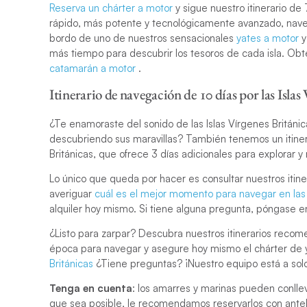
Reserva un chárter a motor
y sigue nuestro itinerario de 
rápido, más potente y tecnológicamente avanzado, navega
bordo de uno de nuestros sensacionales
yates a motor
y
más tiempo para descubrir los tesoros de cada isla. Ob
catamarán a motor
.
Itinerario de navegación de 10 días por las Islas
¿Te enamoraste del sonido de las Islas Vírgenes Británi
descubriendo sus maravillas? También tenemos un itinera
Británicas, que ofrece 3 días adicionales para explorar y 
Lo único que queda por hacer es consultar nuestros itiner
averiguar
cuál es el mejor momento para navegar en las 
alquiler hoy mismo. Si tiene alguna pregunta, póngase e
¿Listo para zarpar? Descubra nuestros itinerarios recomen
época para navegar y asegure hoy mismo el chárter de 
Británicas
¿Tiene preguntas? ¡Nuestro equipo está a solo
Tenga en cuenta
: los amarres y marinas pueden conlle
que sea posible, le recomendamos reservarlos con antel