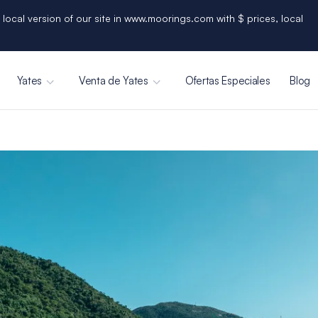
 local version of our site in www.moorings.com with $ prices, local
Yates
Venta de Yates
Ofertas Especiales
Blog