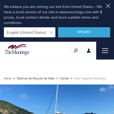
We believe you are visiting our site from United States - We
have a local version of our site in www.moorings.com with $
prices, local contact details and more suitable terms and
conditions.
UPDATE
Inicio
Destinos de Alquiler de Yates
Caribe
Islas Vírgenes Británicas