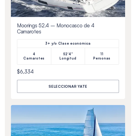
Moorings 52.4 – Monocasco de 4
Camarotes
3+ y/o Clase económica
4
52'4"
11
Camarotes
Longitud
Personas
$6,334
SELECCIONAR YATE