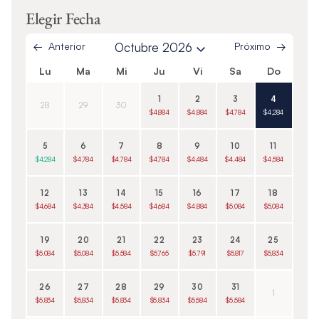
Elegir Fecha
Anterior
Octubre 2026
Próximo
Lu
Ma
Mi
Ju
Vi
Sa
Do
1
2
3
4
28
29
30
$4,884
$4,884
$4,784
$4,284
5
6
7
8
9
10
11
$4,284
$4,784
$4,784
$4,784
$4,484
$4,484
$4,584
12
13
14
15
16
17
18
$4,684
$4,384
$4,584
$4,684
$4,884
$5,084
$5,084
19
20
21
22
23
24
25
$5,084
$5,084
$5,584
$5,765
$5,791
$5,817
$5,834
26
27
28
29
30
31
1
$5,834
$5,834
$5,834
$5,834
$5,584
$5,584