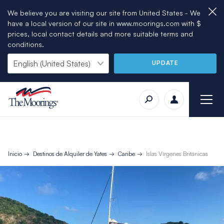
We believe you are visiting our site from United States - We
have a local version of our site in www.moorings.com with $
prices, local contact details and more suitable terms and
conditions.
UPDATE
Inicio
Destinos de Alquiler de Yates
Caribe
Islas Vírgenes Británicas