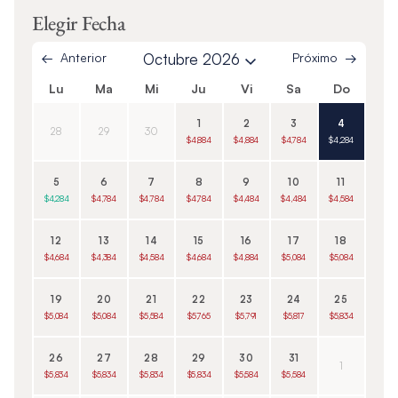
Elegir Fecha
Anterior
Octubre 2026
Próximo
Lu
Ma
Mi
Ju
Vi
Sa
Do
1
2
3
4
28
29
30
$4,884
$4,884
$4,784
$4,284
5
6
7
8
9
10
11
$4,284
$4,784
$4,784
$4,784
$4,484
$4,484
$4,584
12
13
14
15
16
17
18
$4,684
$4,384
$4,584
$4,684
$4,884
$5,084
$5,084
19
20
21
22
23
24
25
$5,084
$5,084
$5,584
$5,765
$5,791
$5,817
$5,834
26
27
28
29
30
31
1
$5,834
$5,834
$5,834
$5,834
$5,584
$5,584