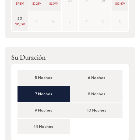
26
27
28
$7,499
$7,249
$6,999
$13,499
30
1
2
3
4
5
6
$13,499
Su Duración
5 Noches
6 Noches
7 Noches
8 Noches
9 Noches
10 Noches
14 Noches