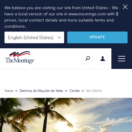
We believe you are visiting our site from United States - We
have a local version of our site in www.moorings.com with $
prices, local contact details and more suitable terms and
conditions.
UPDATE
Inicio
Destinos de Alquiler de Yates
Caribe
San Martín