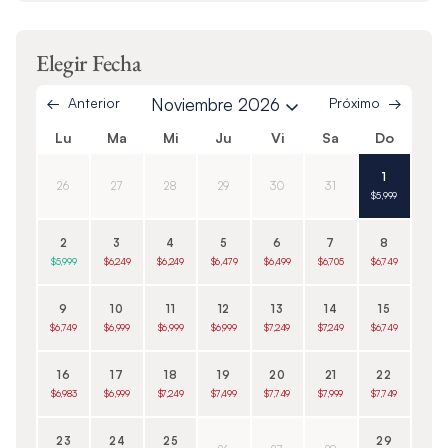
Elegir Fecha
Anterior
Noviembre 2026
Próximo
Lu
Ma
Mi
Ju
Vi
Sa
Do
1
26
27
28
29
30
31
$5,999
2
3
4
5
6
7
8
$5,999
$6,249
$6,249
$6,479
$6,499
$6,705
$6,749
9
10
11
12
13
14
15
$6,749
$6,999
$6,999
$6,999
$7,249
$7,249
$6,749
16
17
18
19
20
21
22
$6,983
$6,999
$7,249
$7,499
$7,749
$7,999
$7,749
23
24
25
29