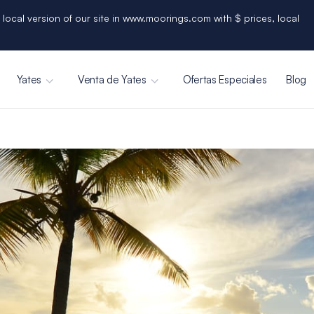
 local version of our site in www.moorings.com with $ prices, local
Yates
Venta de Yates
Ofertas Especiales
Blog