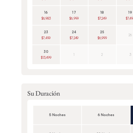
16
17
18
19
$6,983
$6,999
$7,249
$7,4
23
24
25
26
$7,499
$7,249
$6,999
30
1
2
3
$13,499
Su Duración
5 Noches
6 Noches