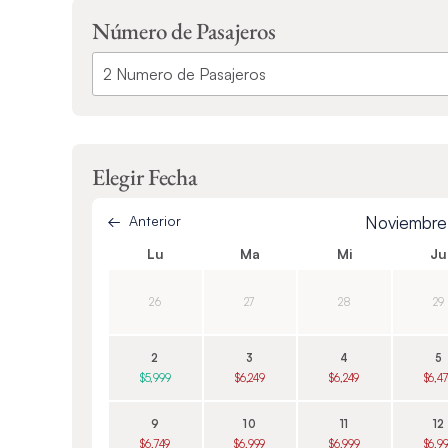
Número de Pasajeros
Elegir Fecha
Anterior
Noviembr
Lu
Ma
Mi
Ju
26
27
28
29
2
3
4
5
$5,999
$6,249
$6,249
$6,4
9
10
11
12
$6,749
$6,999
$6,999
$6,9