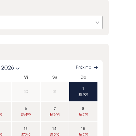
e 2026
Próximo
Vi
Sa
Do
1
30
31
$5,999
6
7
8
79
$6,499
$6,705
$6,749
13
14
15
99
$7,249
$7,249
$6,749