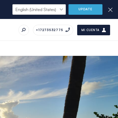
UPDATE
+17273532775
MI CUENTA