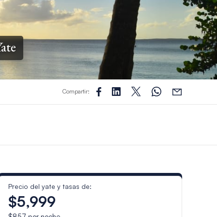
Yate
Compartir:
Precio del yate y tasas de:
$5,999
$857
por noche