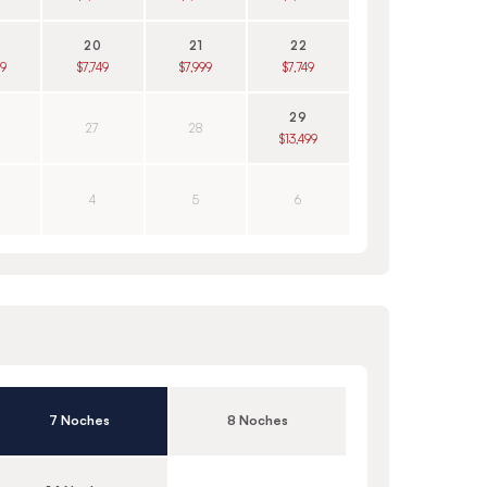
20
21
22
99
$7,749
$7,999
$7,749
29
27
28
$13,499
4
5
6
7 Noches
8 Noches