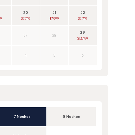
20
21
22
99
$7,749
$7,999
$7,749
29
27
28
$13,499
4
5
6
7 Noches
8 Noches