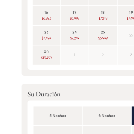
16
17
18
19
$6,983
$6,999
$7,249
$7,4
23
24
25
26
$7,499
$7,249
$6,999
30
1
2
3
$13,499
Su Duración
5 Noches
6 Noches