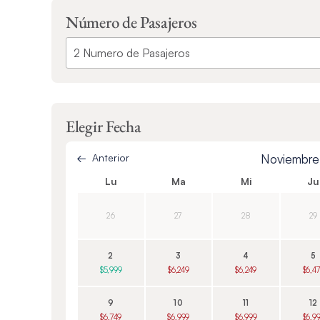
Número de Pasajeros
Elegir Fecha
Anterior
Noviembr
Lu
Ma
Mi
Ju
26
27
28
29
2
3
4
5
$5,999
$6,249
$6,249
$6,4
9
10
11
12
$6,749
$6,999
$6,999
$6,9