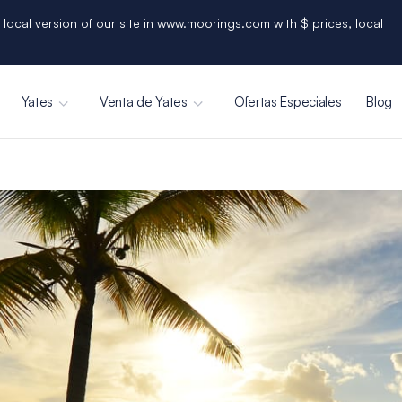
 local version of our site in www.moorings.com with $ prices, local
Yates
Venta de Yates
Ofertas Especiales
Blog