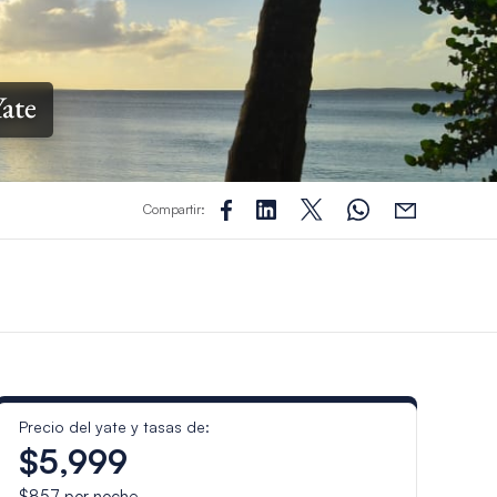
Yate
Compartir:
Precio del yate y tasas de:
$5,999
$857
por noche