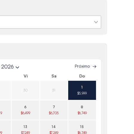
e 2026
Próximo
Vi
Sa
Do
1
30
31
$5,999
6
7
8
79
$6,499
$6,705
$6,749
13
14
15
99
$7,249
$7,249
$6,749