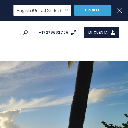
UPDATE
+17273532775
MI CUENTA