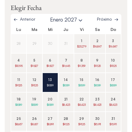
Elegir Fecha
Anterior
Enero 2027
Próximo
Lu
Ma
Mi
Ju
Vi
Sa
Do
1
2
3
28
29
30
31
$20,279
$16,847
$16,847
4
5
6
7
8
9
10
$10,195
$9,827
$9,827
$9,645
$9,359
$9,125
$9,125
11
12
13
14
15
16
17
$9,125
$9,125
$8,189
$8,189
$8,189
$8,189
$8,189
18
19
20
21
22
23
24
$8,189
$8,189
$8,189
$8,423
$8,423
$8,423
$8,423
25
26
27
28
29
30
31
$8,657
$8,657
$8,891
$9,125
$9,125
$15,911
$15,911