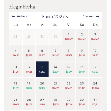
Elegir Fecha
Anterior
Enero 2027
Próximo
Lu
Ma
Mi
Ju
Vi
Sa
Do
1
2
3
28
29
30
31
$20,279
$16,847
$16,847
4
5
6
7
8
9
10
$10,195
$9,827
$9,827
$9,645
$9,359
$9,125
$9,125
11
12
13
14
15
16
17
$9,125
$9,125
$8,189
$8,189
$8,189
$8,189
$8,189
18
19
20
21
22
23
24
$8,189
$8,189
$8,189
$8,423
$8,423
$8,423
$8,423
25
26
27
28
29
30
31
$8,657
$8,657
$8,891
$9,125
$9,125
$15,911
$15,911