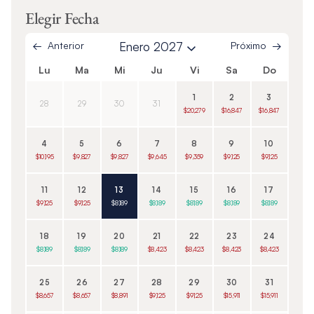
Elegir Fecha
Anterior
Enero 2027
Próximo
Lu
Ma
Mi
Ju
Vi
Sa
Do
1
2
3
28
29
30
31
$20,279
$16,847
$16,847
4
5
6
7
8
9
10
$10,195
$9,827
$9,827
$9,645
$9,359
$9,125
$9,125
11
12
13
14
15
16
17
$9,125
$9,125
$8,189
$8,189
$8,189
$8,189
$8,189
18
19
20
21
22
23
24
$8,189
$8,189
$8,189
$8,423
$8,423
$8,423
$8,423
25
26
27
28
29
30
31
$8,657
$8,657
$8,891
$9,125
$9,125
$15,911
$15,911