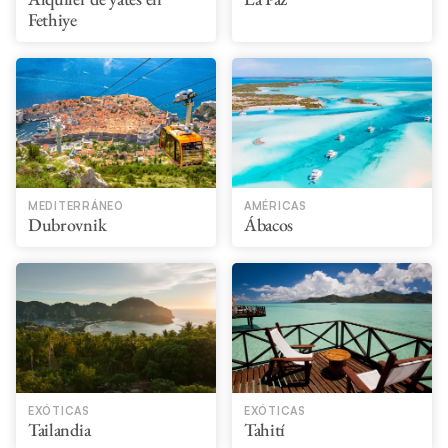
Fethiye
MEDITERRÁNEO
AMÉRICAS
Dubrovnik
Ábacos
EXÓTICAS
EXÓTICAS
Tailandia
Tahití​