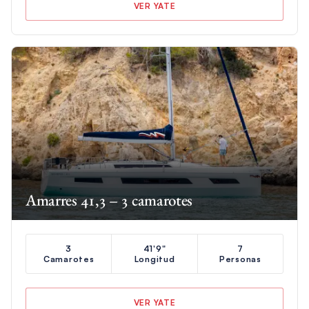
VER YATE
Amarres 41,3 – 3 camarotes
3
41'9"
7
Camarotes
Longitud
Personas
VER YATE