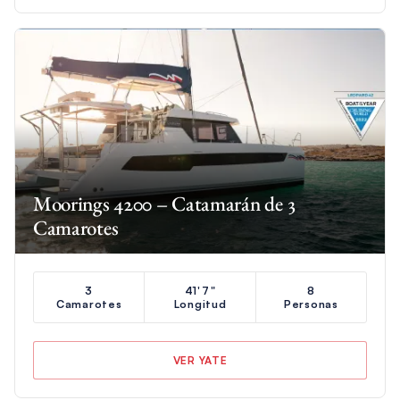
Moorings 4200 – Catamarán de 3
Camarotes
3
41'7"
8
Camarotes
Longitud
Personas
VER YATE