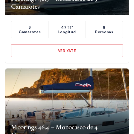
Camarotes
3
47'11"
8
Camarotes
Longitud
Personas
VER YATE
Moorings 46.4 – Monocasco de 4