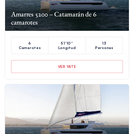
Amarres 5200 – Catamarán de 6
camarotes
6
51'10''
13
Camarotes
Longitud
Personas
VER YATE