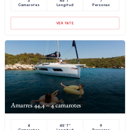
3
45'7"
7
Camarotes
Longitud
Personas
VER YATE
Amarres 44,4 – 4 camarotes
4
45'7"
9
Camarotes
Longitud
Personas