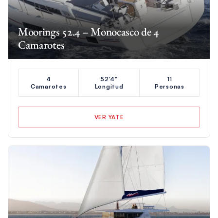
Moorings 52.4 – Monocasco de 4
Camarotes
4
52'4"
11
Camarotes
Longitud
Personas
VER YATE