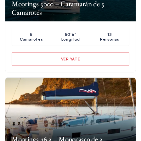
Moorings 5000 – Catamarán de 5
Camarotes
5
50'6"
13
Camarotes
Longitud
Personas
VER YATE
Moorings 46.3 – Monocasco de 3