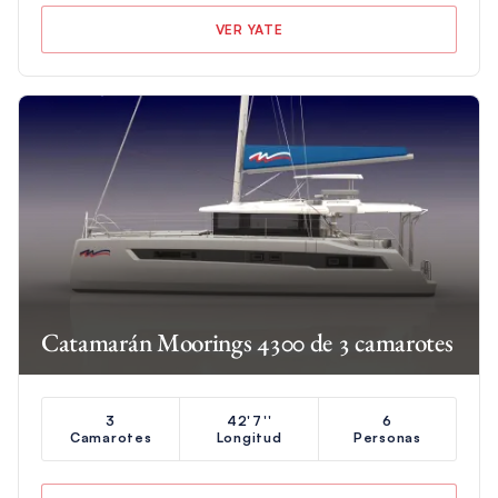
VER YATE
Catamarán Moorings 4300 de 3 camarotes
3
42'7''
6
Camarotes
Longitud
Personas