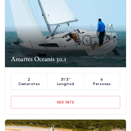
Amarres Oceanis 30.1
2
31'3"
6
Camarotes
Longitud
Personas
VER YATE