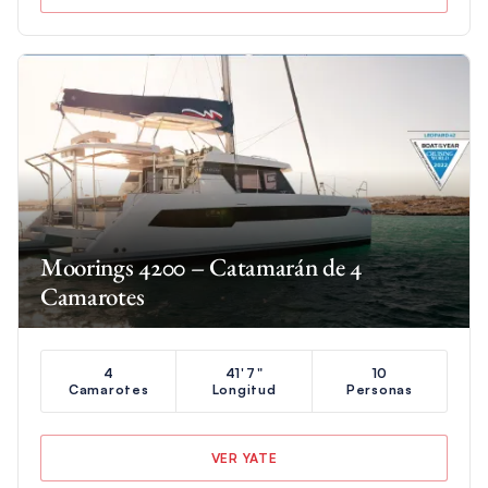
Moorings 4200 – Catamarán de 4
Camarotes
4
41'7"
10
Camarotes
Longitud
Personas
VER YATE