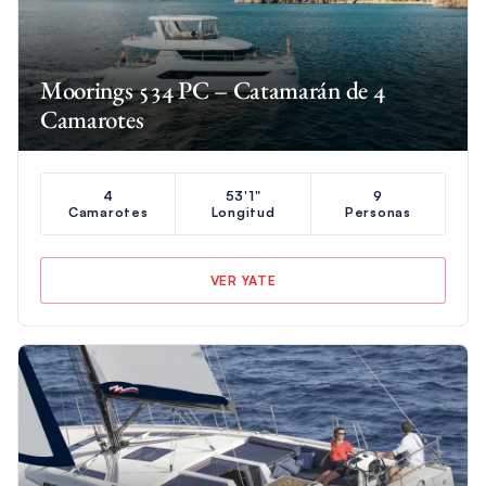
Moorings 534 PC – Catamarán de 4
Camarotes
4
53'1"
9
Camarotes
Longitud
Personas
VER YATE