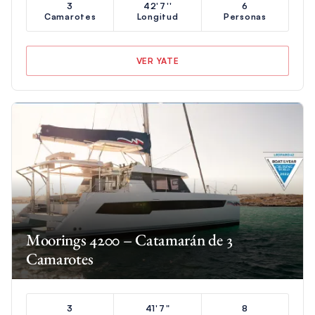
3
42'7''
6
Camarotes
Longitud
Personas
VER YATE
Moorings 4200 – Catamarán de 3
Camarotes
3
41'7"
8