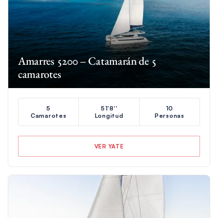
Amarres 5200 – Catamarán de 5
camarotes
5
51'8''
10
Camarotes
Longitud
Personas
VER YATE