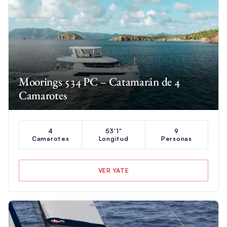
Moorings 534 PC – Catamarán de 4
Camarotes
4
53'1"
9
Camarotes
Longitud
Personas
VER YATE