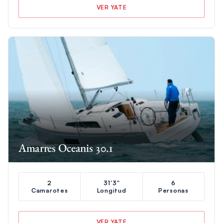
VER YATE
Amarres Oceanis 30.1
2
31'3"
6
Camarotes
Longitud
Personas
VER YATE