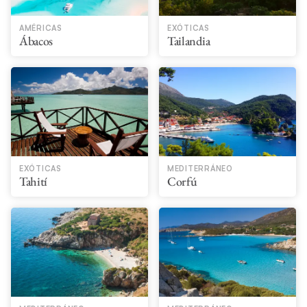
AMÉRICAS
EXÓTICAS
Ábacos
Tailandia
EXÓTICAS
MEDITERRÁNEO
Tahití​
Corfú