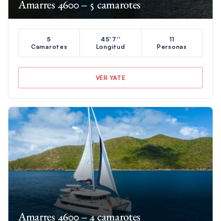
Amarres 4600 – 5 camarotes
5
45'7''
11
Camarotes
Longitud
Personas
VER YATE
Amarres 4600 – 4 camarotes