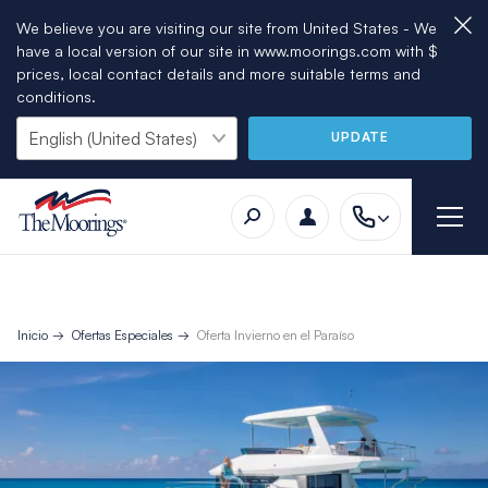
We believe you are visiting our site from United States - We
have a local version of our site in www.moorings.com with $
prices, local contact details and more suitable terms and
conditions.
UPDATE
Inicio
Ofertas Especiales
Oferta Invierno en el Paraíso