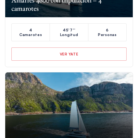
camarotes
4
45'7''
6
Camarotes
Longitud
Personas
VER YATE