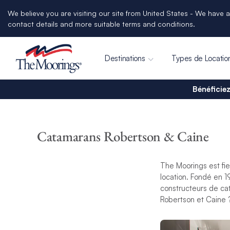
We believe you are visiting our site from United States - We have a
contact details and more suitable terms and conditions.
Destinations
Types de Locatio
Bénéficiez
Catamarans Robertson & Caine
The Moorings est fie
location. Fondé en 1
constructeurs de ca
Robertson et Caine ?