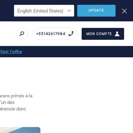
UPDATE
+33142617984
MON COMPTE
Voir l'offre
arans primés à la
l’un des
férencie donc