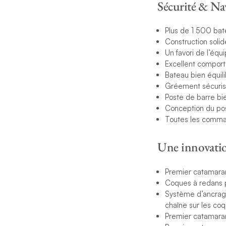
Sécurité & Na
Plus de 1 500 bate
Construction solid
Un favori de l’équi
Excellent compor
Bateau bien équili
Gréement sécurisé
Poste de barre bi
Conception du pos
Toutes les comma
Une innovation
Premier catamaran
Coques à redans po
Système d’ancrage 
chaîne sur les co
Premier catamaran 