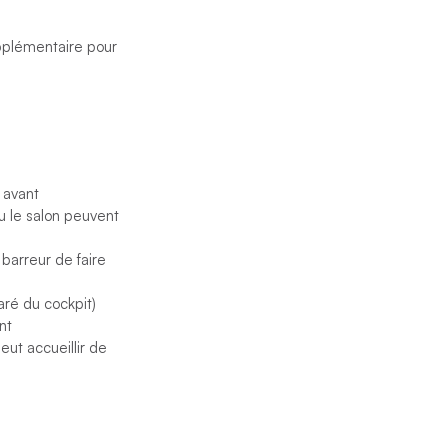
upplémentaire pour
 avant
ou le salon peuvent
 barreur de faire
aré du cockpit)
nt
eut accueillir de