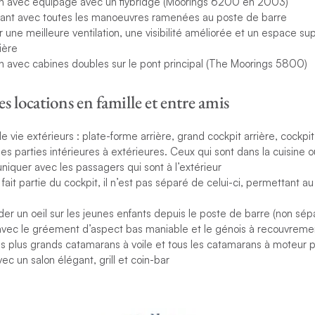
n avec équipage avec un flybridge (Moorings 6200 en 2003)
vant avec toutes les manoeuvres ramenées au poste de barre
 une meilleure ventilation, une visibilité améliorée et un espace s
sière
 avec cabines doubles sur le pont principal (The Moorings 5800)
s locations en famille et entre amis
vie extérieurs : plate-forme arrière, grand cockpit arrière, cockpit
es parties intérieures à extérieures. Ceux qui sont dans la cuisine 
iquer avec les passagers qui sont à l’extérieur
fait partie du cockpit, il n’est pas séparé de celui-ci, permettant au
arder un oeil sur les jeunes enfants depuis le poste de barre (non sép
 avec le gréement d’aspect bas maniable et le génois à recouvreme
les plus grands catamarans à voile et tous les catamarans à moteur p
c un salon élégant, grill et coin-bar