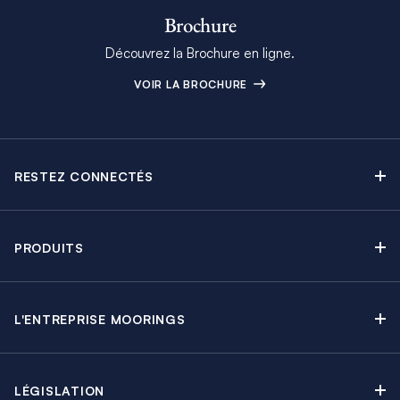
Brochure
Découvrez la Brochure en ligne.
VOIR LA BROCHURE
RESTEZ CONNECTÉS
Contactez-nous
Explorez nos articles de blog
PRODUITS
Newsletter
Croisières sans Équipage
Brochure Moorings
Croisières au Moteur
Offres en cours
L'ENTREPRISE MOORINGS
Croisières avec Équipage
A propos
Guide de Location
Régates & Événements
Carrières
Partenaires
Groupes & Incentives
LÉGISLATION