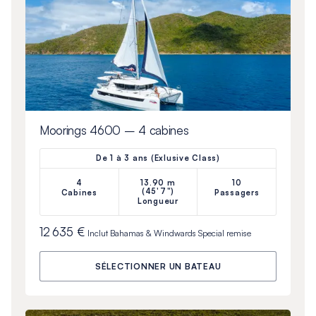
Moorings 4600 – 4 cabines
De 1 à 3 ans (Exlusive Class)
4
13.90 m
10
(45'7")
Cabines
Passagers
Longueur
12 635 €
Inclut
Bahamas & Windwards Special
remise
SÉLECTIONNER UN BATEAU