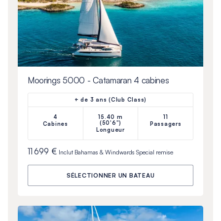
Moorings 5000 - Catamaran 4 cabines
+ de 3 ans (Club Class)
4
15.40 m
11
(50'6")
Cabines
Passagers
Longueur
11 699 €
Inclut
Bahamas & Windwards Special
remise
SÉLECTIONNER UN BATEAU