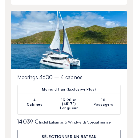
Moorings 4600 – 4 cabines
Moins d'1 an (Exclusive Plus)
4
13.90 m
10
(45'7")
Cabines
Passagers
Longueur
14 039 €
Inclut
Bahamas & Windwards Special
remise
SÉLECTIONNER UN BATEAU