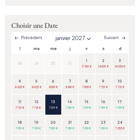
Choisir une Date
Précédent
janvier 2027
Suivant
l
ma
me
j
v
s
d
1
2
3
28
29
30
31
17 159 €
14 039 €
14 039 €
4
5
6
7
8
9
10
8 423 €
8 423 €
8 189 €
8 189 €
7 955 €
7 721 €
7 721 €
11
12
13
14
15
16
17
7 721 €
7 721 €
7 019 €
7 019 €
7 019 €
7 019 €
7 019 €
18
19
20
21
22
23
24
7 019 €
7 019 €
7 019 €
7 019 €
7 019 €
7 019 €
7 253 €