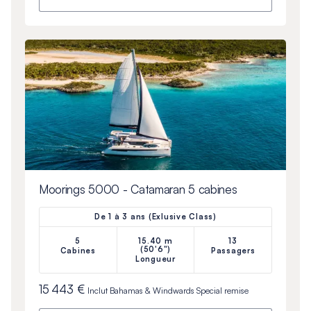
Moorings 5000 - Catamaran 5 cabines
De 1 à 3 ans (Exlusive Class)
5
15.40 m
13
(50'6")
Cabines
Passagers
Longueur
15 443 €
Inclut
Bahamas & Windwards Special
remise