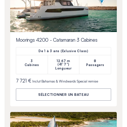
Moorings 4200 - Catamaran 3 Cabines
De 1 à 3 ans (Exlusive Class)
3
12.67 m
8
(41'7")
Cabines
Passagers
Longueur
7 721 €
Inclut
Bahamas & Windwards Special
remise
SÉLECTIONNER UN BATEAU