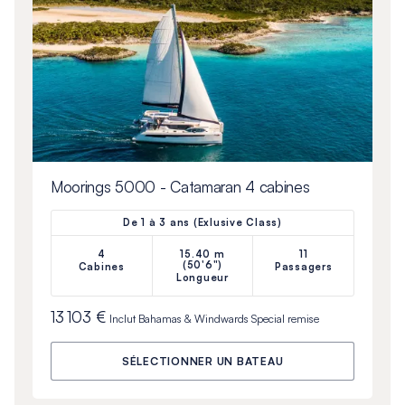
Moorings 5000 - Catamaran 4 cabines
De 1 à 3 ans (Exlusive Class)
4
15.40 m
11
(50'6")
Cabines
Passagers
Longueur
13 103 €
Inclut
Bahamas & Windwards Special
remise
SÉLECTIONNER UN BATEAU