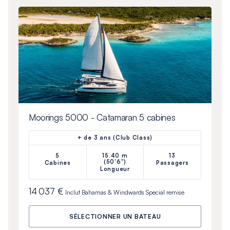
Moorings 5000 - Catamaran 5 cabines
+ de 3 ans (Club Class)
5
15.40 m
13
(50'6")
Cabines
Passagers
Longueur
14 037 €
Inclut
Bahamas & Windwards Special
remise
SÉLECTIONNER UN BATEAU