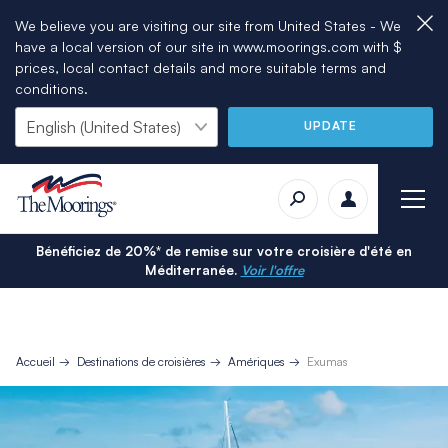
We believe you are visiting our site from United States - We
have a local version of our site in www.moorings.com with $
prices, local contact details and more suitable terms and
conditions.
UPDATE
Bénéficiez de 20%* de remise sur votre croisière d'été en
Méditerranée.
Voir l'offre
Accueil
Destinations de croisières
Amériques
Exumas