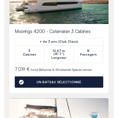
Moorings 4200 - Catamaran 3 Cabines
+ de 3 ans (Club Class)
3
12.67 m
8
(41'7")
Cabines
Passagers
Longueur
7 019 €
Inclut
Bahamas & Windwards Special
remise
UN BATEAU SÉLECTIONNÉ