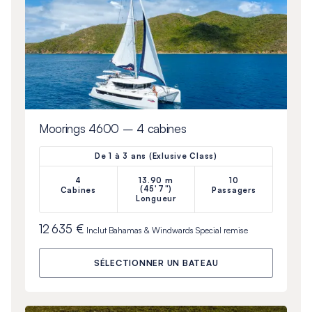
Moorings 4600 – 4 cabines
De 1 à 3 ans (Exlusive Class)
4
13.90 m
10
(45'7")
Cabines
Passagers
Longueur
12 635 €
Inclut
Bahamas & Windwards Special
remise
SÉLECTIONNER UN BATEAU