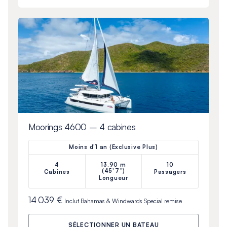
Moorings 4600 – 4 cabines
Moins d'1 an (Exclusive Plus)
4
13.90 m
10
(45'7")
Cabines
Passagers
Longueur
14 039 €
Inclut
Bahamas & Windwards Special
remise
SÉLECTIONNER UN BATEAU