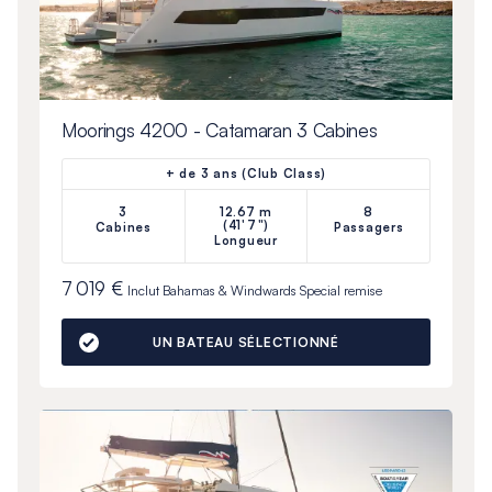
Moorings 4200 - Catamaran 3 Cabines
+ de 3 ans (Club Class)
3
12.67 m
8
(41'7")
Cabines
Passagers
Longueur
7 019 €
Inclut
Bahamas & Windwards Special
remise
UN BATEAU SÉLECTIONNÉ