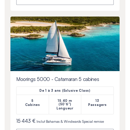
Moorings 5000 - Catamaran 5 cabines
De 1 à 3 ans (Exlusive Class)
5
15.40 m
13
(50'6")
Cabines
Passagers
Longueur
15 443 €
Inclut
Bahamas & Windwards Special
remise