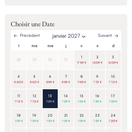
Choisir une Date
Précédent
janvier 2027
Suivant
l
ma
me
j
v
s
d
1
2
3
28
29
30
31
17 159 €
14 039 €
14 039 €
4
5
6
7
8
9
10
8 423 €
8 423 €
8 189 €
8 189 €
7 955 €
7 721 €
7 721 €
11
12
13
14
15
16
17
7 721 €
7 721 €
7 019 €
7 019 €
7 019 €
7 019 €
7 019 €
18
19
20
21
22
23
24
7 019 €
7 019 €
7 019 €
7 019 €
7 019 €
7 019 €
7 253 €