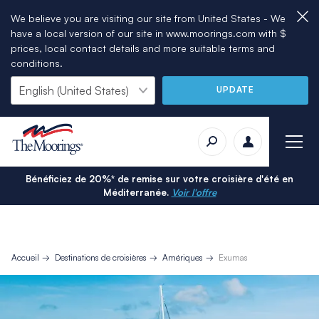
We believe you are visiting our site from United States - We
have a local version of our site in www.moorings.com with $
prices, local contact details and more suitable terms and
conditions.
UPDATE
Bénéficiez de 20%* de remise sur votre croisière d'été en
Méditerranée.
Voir l'offre
Accueil
Destinations de croisières
Amériques
Exumas