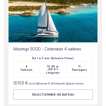
Moorings 5000 - Catamaran 4 cabines
De 1 à 3 ans (Exlusive Class)
4
15.40 m
11
(50'6")
Cabines
Passagers
Longueur
13 103 €
Inclut
Bahamas & Windwards Special
remise
SÉLECTIONNER UN BATEAU