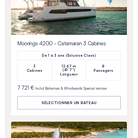
Moorings 4200 - Catamaran 3 Cabines
De 1 à 3 ans (Exlusive Class)
3
12.67 m
8
(41'7")
Cabines
Passagers
Longueur
7 721 €
Inclut
Bahamas & Windwards Special
remise
SÉLECTIONNER UN BATEAU