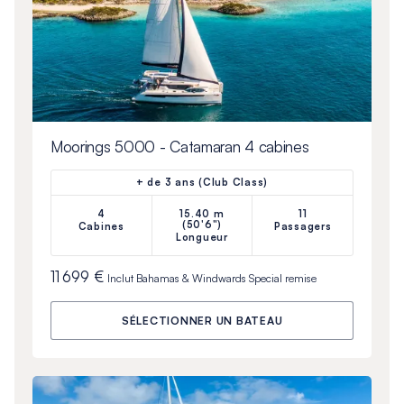
Moorings 5000 - Catamaran 4 cabines
+ de 3 ans (Club Class)
4
15.40 m
11
(50'6")
Cabines
Passagers
Longueur
11 699 €
Inclut
Bahamas & Windwards Special
remise
SÉLECTIONNER UN BATEAU