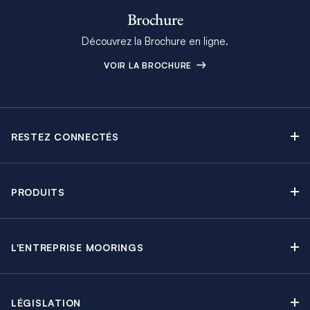
Brochure
Découvrez la Brochure en ligne.
VOIR LA BROCHURE
RESTEZ CONNECTÉS
Contactez-nous
Explorez nos articles de blog
PRODUITS
Newsletter
Croisières sans Équipage
Brochure Moorings
Croisières au Moteur
Offres en cours
L'ENTREPRISE MOORINGS
Croisières avec Équipage
A propos
Guide de Location
Régates & Événements
Carrières
Partenaires
Groupes & Incentives
LÉGISLATION