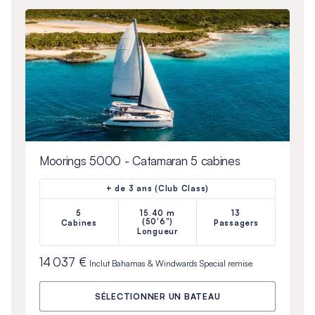
Moorings 5000 - Catamaran 5 cabines
+ de 3 ans (Club Class)
5
15.40 m
13
(50'6")
Cabines
Passagers
Longueur
14 037 €
Inclut
Bahamas & Windwards Special
remise
SÉLECTIONNER UN BATEAU