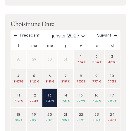
Choisir une Date
Précédent
janvier 2027
Suivant
l
ma
me
j
v
s
d
1
2
3
28
29
30
31
17 159 €
14 039 €
14 039 €
4
5
6
7
8
9
10
8 423 €
8 423 €
8 189 €
8 189 €
7 955 €
7 721 €
7 721 €
11
12
13
14
15
16
17
7 721 €
7 721 €
7 019 €
7 019 €
7 019 €
7 019 €
7 019 €
18
19
20
21
22
23
24
7 019 €
7 019 €
7 019 €
7 019 €
7 019 €
7 019 €
7 253 €