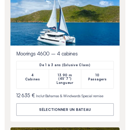
Moorings 4600 – 4 cabines
De 1 à 3 ans (Exlusive Class)
4
13.90 m
10
(45'7")
Cabines
Passagers
Longueur
12 635 €
Inclut
Bahamas & Windwards Special
remise
SÉLECTIONNER UN BATEAU