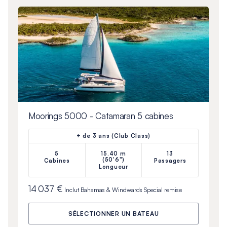
Moorings 5000 - Catamaran 5 cabines
+ de 3 ans (Club Class)
5
15.40 m
13
(50'6")
Cabines
Passagers
Longueur
14 037 €
Inclut
Bahamas & Windwards Special
remise
SÉLECTIONNER UN BATEAU