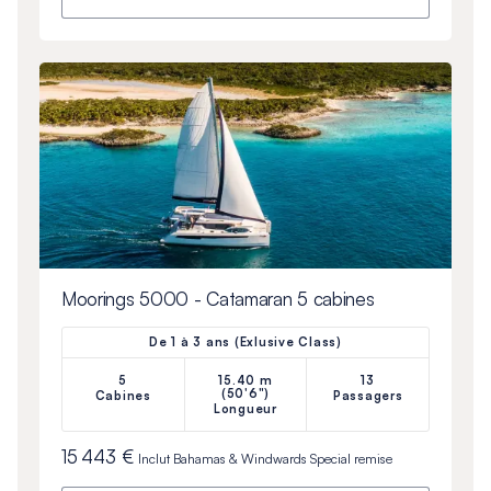
Moorings 5000 - Catamaran 5 cabines
De 1 à 3 ans (Exlusive Class)
5
15.40 m
13
(50'6")
Cabines
Passagers
Longueur
15 443 €
Inclut
Bahamas & Windwards Special
remise