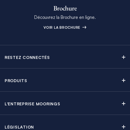
Brochure
Découvrez la Brochure en ligne.
VOIR LA BROCHURE
RESTEZ CONNECTÉS
Contactez-nous
Explorez nos articles de blog
PRODUITS
Newsletter
Croisières sans Équipage
Brochure Moorings
Croisières au Moteur
Offres en cours
L'ENTREPRISE MOORINGS
Croisières avec Équipage
A propos
Guide de Location
Régates & Événements
Carrières
Partenaires
Groupes & Incentives
LÉGISLATION