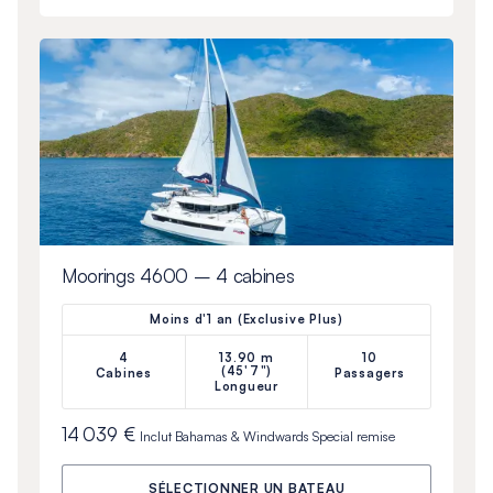
Moorings 4600 – 4 cabines
Moins d'1 an (Exclusive Plus)
4
13.90 m
10
(45'7")
Cabines
Passagers
Longueur
14 039 €
Inclut
Bahamas & Windwards Special
remise
SÉLECTIONNER UN BATEAU