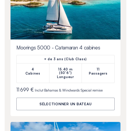
Moorings 5000 - Catamaran 4 cabines
+ de 3 ans (Club Class)
4
15.40 m
11
(50'6")
Cabines
Passagers
Longueur
11 699 €
Inclut
Bahamas & Windwards Special
remise
SÉLECTIONNER UN BATEAU