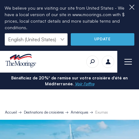
We believe you are visiting our site from United States - We
have a local version of our site in www.moorings.com with $
prices, local contact details and more suitable terms and
conditions.
UPDATE
Bénéficiez de 20%* de remise sur votre croisière d'été en
Méditerranée.
Voir l'offre
Accueil
Destinations de croisières
Amériques
Exumas