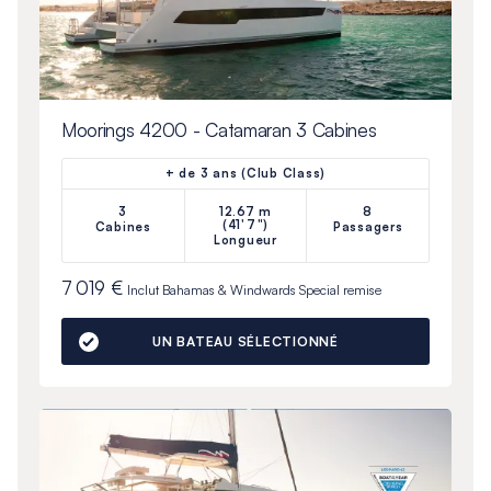
Moorings 4200 - Catamaran 3 Cabines
+ de 3 ans (Club Class)
3
12.67 m
8
(41'7")
Cabines
Passagers
Longueur
7 019 €
Inclut
Bahamas & Windwards Special
remise
UN BATEAU SÉLECTIONNÉ