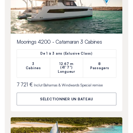
Moorings 4200 - Catamaran 3 Cabines
De 1 à 3 ans (Exlusive Class)
3
12.67 m
8
(41'7")
Cabines
Passagers
Longueur
7 721 €
Inclut
Bahamas & Windwards Special
remise
SÉLECTIONNER UN BATEAU