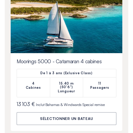
Moorings 5000 - Catamaran 4 cabines
De 1 à 3 ans (Exlusive Class)
4
15.40 m
11
(50'6")
Cabines
Passagers
Longueur
13 103 €
Inclut
Bahamas & Windwards Special
remise
SÉLECTIONNER UN BATEAU