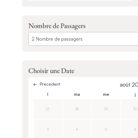
Nombre de Passagers
Choisir une Date
Précédent
août 2
l
ma
me
j
27
28
29
30
3
4
5
6