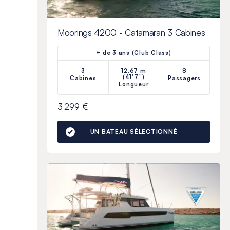
Moorings 4200 - Catamaran 3 Cabines
+ de 3 ans (Club Class)
3
12.67 m
8
(41'7")
Cabines
Passagers
Longueur
3 299 €
UN BATEAU SÉLECTIONNÉ