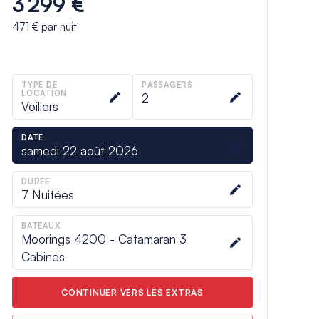
3 299 €
471 €
par nuit
TYPE DE
PASSAGERS
LOCATION
2
Voiliers
DATE
samedi 22 août 2026
DURÉE
7
Nuitées
BATEAUX
Moorings 4200 - Catamaran 3
Cabines
CONTINUER VERS LES EXTRAS