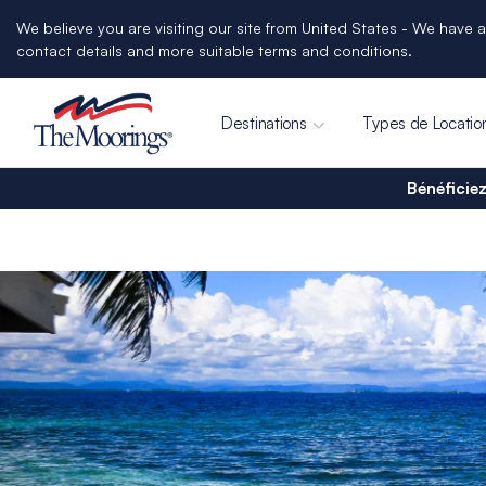
We believe you are visiting our site from United States - We have a
contact details and more suitable terms and conditions.
Destinations
Types de Locatio
Bénéficiez