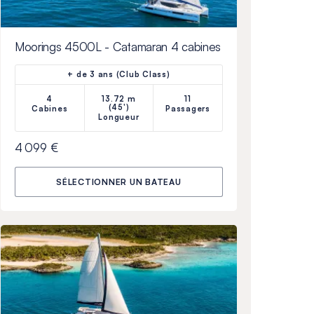
Moorings 4500L - Catamaran 4 cabines
+ de 3 ans (Club Class)
4
13.72 m
11
(45')
Cabines
Passagers
Longueur
4 099 €
SÉLECTIONNER UN BATEAU