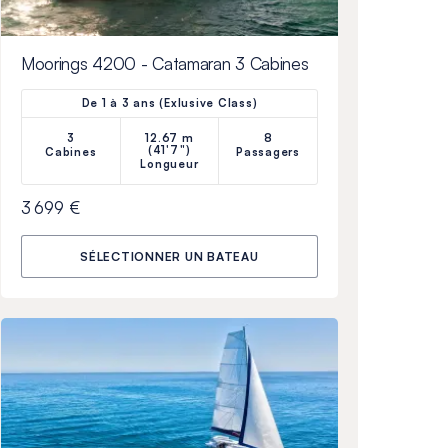
Moorings 4200 - Catamaran 3 Cabines
De 1 à 3 ans (Exlusive Class)
3
12.67 m
8
(41'7")
Cabines
Passagers
Longueur
3 699 €
SÉLECTIONNER UN BATEAU