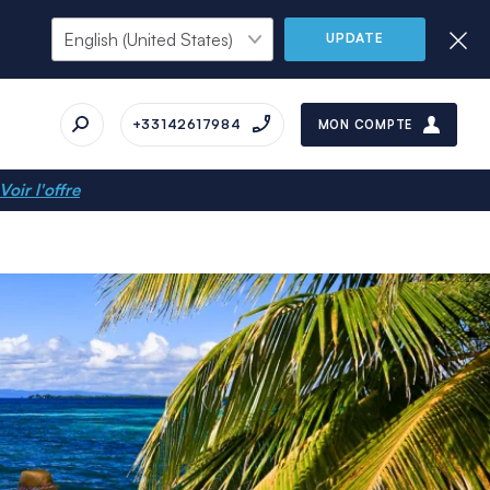
UPDATE
+33142617984
MON COMPTE
Voir l'offre