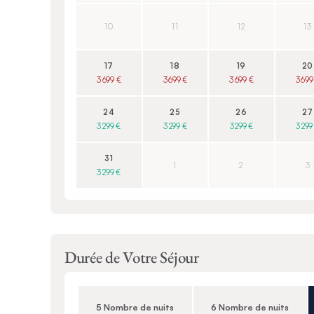
10
11
12
13
17
18
19
20
3 699 €
3 699 €
3 699 €
3 699
24
25
26
27
3 299 €
3 299 €
3 299 €
3 299
31
1
2
3
3 299 €
Durée de Votre Séjour
5 Nombre de nuits
6 Nombre de nuits