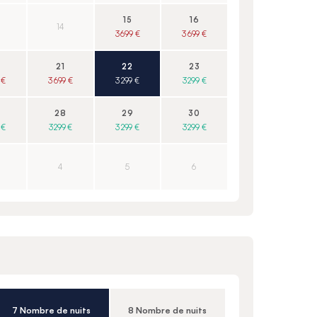
15
16
14
3 699 €
3 699 €
21
22
23
 €
3 699 €
3 299 €
3 299 €
28
29
30
 €
3 299 €
3 299 €
3 299 €
4
5
6
7 Nombre de nuits
8 Nombre de nuits