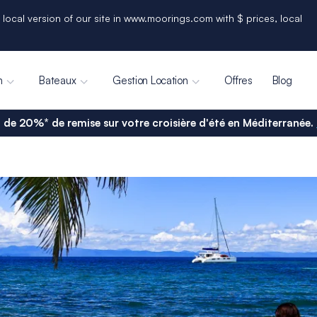
 local version of our site in www.moorings.com with $ prices, local
n
Bateaux
Gestion Location
Offres
Blog
 de 20%* de remise sur votre croisière d'été en Méditerranée.