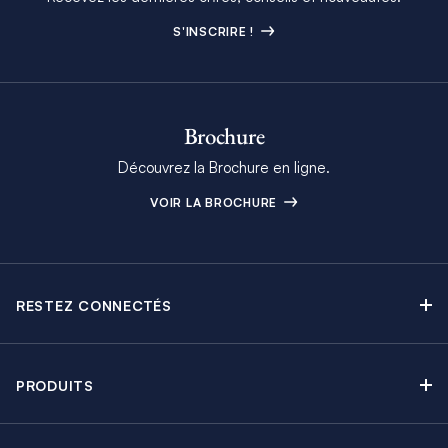
S'INSCRIRE !
Brochure
Découvrez la Brochure en ligne.
VOIR LA BROCHURE
RESTEZ CONNECTÉS
Contactez-nous
Explorez nos articles de blog
PRODUITS
Newsletter
Croisières sans Équipage
Brochure Moorings