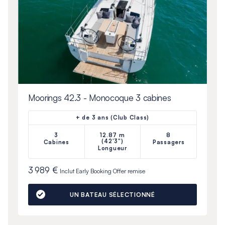
Moorings 42.3 - Monocoque 3 cabines
+ de 3 ans (Club Class)
3
12.87 m
8
(42'3")
Cabines
Passagers
Longueur
3 989 €
Inclut
Early Booking Offer
remise
UN BATEAU SÉLECTIONNÉ