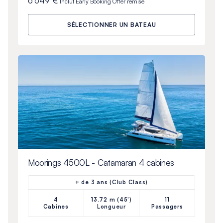
6 649 €
Inclut
Early Booking Offer
remise
SÉLECTIONNER UN BATEAU
Moorings 4500L - Catamaran 4 cabines
+ de 3 ans (Club Class)
4
13.72 m (45')
11
Cabines
Longueur
Passagers