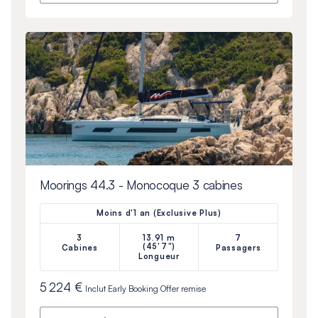
Moorings 44.3 - Monocoque 3 cabines
Moins d'1 an (Exclusive Plus)
3
13.91 m
7
(45'7")
Cabines
Passagers
Longueur
5 224 €
Inclut
Early Booking Offer
remise