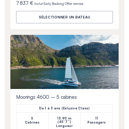
7 837 €
Inclut
Early Booking Offer
remise
SÉLECTIONNER UN BATEAU
Moorings 4600 – 5 cabines
De 1 à 3 ans (Exlusive Class)
5
13.90 m
11
(45'7'')
Cabines
Passagers
Longueur