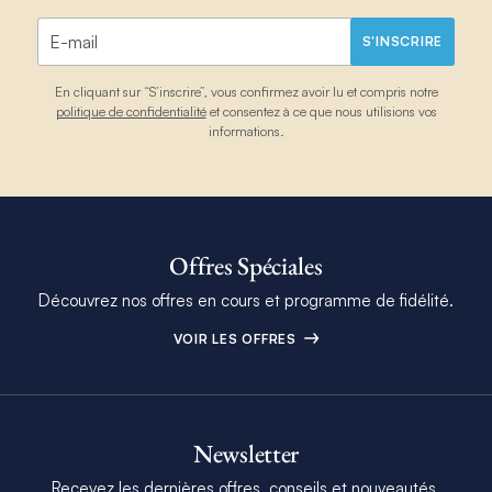
S'INSCRIRE
En cliquant sur “S’inscrire”, vous confirmez avoir lu et compris notre
politique de confidentialité
et consentez à ce que nous utilisions vos
informations.
Offres Spéciales
Découvrez nos offres en cours et programme de fidélité.
VOIR LES OFFRES
Newsletter
Recevez les dernières offres, conseils et nouveautés.