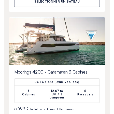
SÉLECTIONNER UN BATEAU
Moorings 4200 - Catamaran 3 Cabines
De 1 à 3 ans (Exlusive Class)
3
12.67 m
8
(41'7")
Cabines
Passagers
Longueur
5 699 €
Inclut
Early Booking Offer
remise