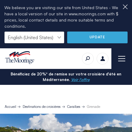
We believe you are visiting our site from United States - We
have a local version of our site in www.moorings.com with $
prices, local contact details and more suitable terms and
conditions.
UPDATE
Bénéficiez de 20%* de remise sur votre croisière d'été en
Méditerranée.
Voir l'offre
Accueil
Destinations de croisières
Caraïbes
Grenade