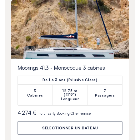
Moorings 41.3 - Monocoque 3 cabines
De 1 à 3 ans (Exlusive Class)
3
12.75 m
7
(41'9")
Cabines
Passagers
Longueur
4 274 €
Inclut
Early Booking Offer
remise
SÉLECTIONNER UN BATEAU