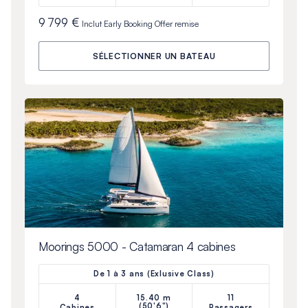
9 799 €
Inclut
Early Booking Offer
remise
SÉLECTIONNER UN BATEAU
Moorings 5000 - Catamaran 4 cabines
De 1 à 3 ans (Exlusive Class)
4
15.40 m
11
(50'6")
Cabines
Passagers