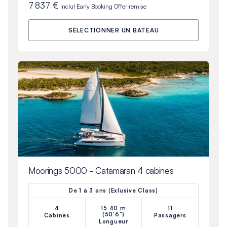
7 837 €
Inclut
Early Booking Offer
remise
SÉLECTIONNER UN BATEAU
Moorings 5000 - Catamaran 4 cabines
De 1 à 3 ans (Exlusive Class)
4
15.40 m
11
(50'6")
Cabines
Passagers
Longueur