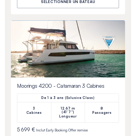
SÉLECTIONNER UN BATEAU
Moorings 4200 - Catamaran 3 Cabines
De 1 à 3 ans (Exlusive Class)
3
12.67 m
8
(41'7")
Cabines
Passagers
Longueur
5 699 €
Inclut
Early Booking Offer
remise