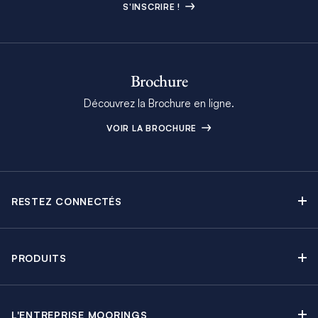
S'INSCRIRE !
Brochure
Découvrez la Brochure en ligne.
VOIR LA BROCHURE
RESTEZ CONNECTÉS
Contactez-nous
Explorez nos articles de blog
PRODUITS
Newsletter
Croisières sans Équipage
Brochure Moorings
Croisières au Moteur
Offres en cours
L'ENTREPRISE MOORINGS