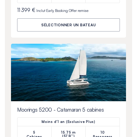
11 399 €
Inclut
Early Booking Offer
remise
SÉLECTIONNER UN BATEAU
Moorings 5200 - Catamaran 5 cabines
Moins d'1 an (Exclusive Plus)
5
15.75 m
10
(51'8'')
Cabines
Passagers