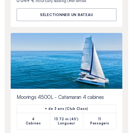
6 649 €
Inclut
Early Booking Offer
remise
SÉLECTIONNER UN BATEAU
Moorings 4500L - Catamaran 4 cabines
+ de 3 ans (Club Class)
4
13.72 m (45')
11
Cabines
Longueur
Passagers