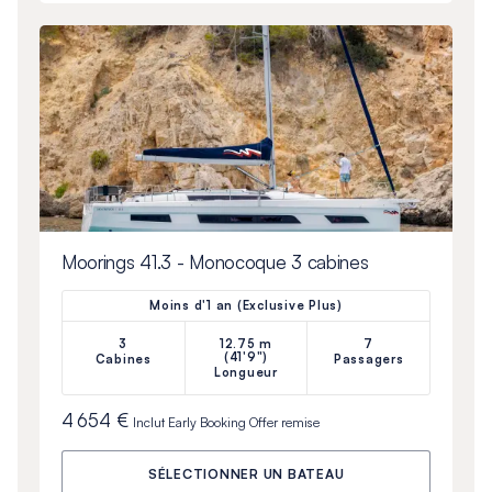
Moorings 41.3 - Monocoque 3 cabines
Moins d'1 an (Exclusive Plus)
3
12.75 m
7
(41'9")
Cabines
Passagers
Longueur
4 654 €
Inclut
Early Booking Offer
remise
SÉLECTIONNER UN BATEAU