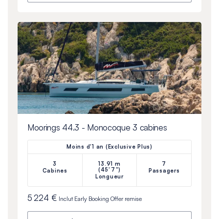
Moorings 44.3 - Monocoque 3 cabines
Moins d'1 an (Exclusive Plus)
3
13.91 m
7
(45'7")
Cabines
Passagers
Longueur
5 224 €
Inclut
Early Booking Offer
remise