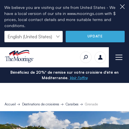
We believe you are visiting our site from United States - We
have a local version of our site in www.moorings.com with $
prices, local contact details and more suitable terms and
conditions.
UPDATE
Bénéficiez de 20%* de remise sur votre croisière d'été en
Méditerranée.
Voir l'offre
Accueil
Destinations de croisières
Caraïbes
Grenade