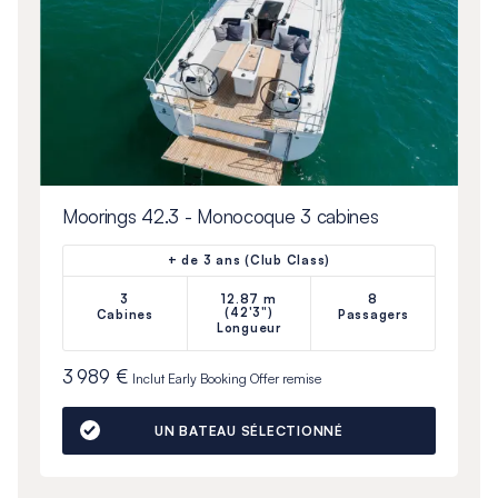
Moorings 42.3 - Monocoque 3 cabines
+ de 3 ans (Club Class)
3
12.87 m
8
(42'3")
Cabines
Passagers
Longueur
3 989 €
Inclut
Early Booking Offer
remise
UN BATEAU SÉLECTIONNÉ