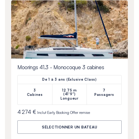
Moorings 41.3 - Monocoque 3 cabines
De 1 à 3 ans (Exlusive Class)
3
12.75 m
7
(41'9")
Cabines
Passagers
Longueur
4 274 €
Inclut
Early Booking Offer
remise
SÉLECTIONNER UN BATEAU