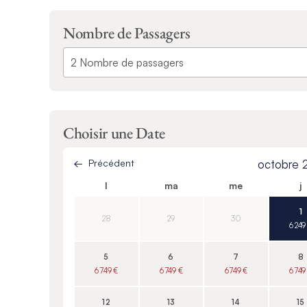
Nombre de Passagers
Choisir une Date
Précédent
octobre 
l
ma
me
j
1
28
29
30
6 249
5
6
7
8
6 749 €
6 749 €
6 749 €
6 749
12
13
14
15