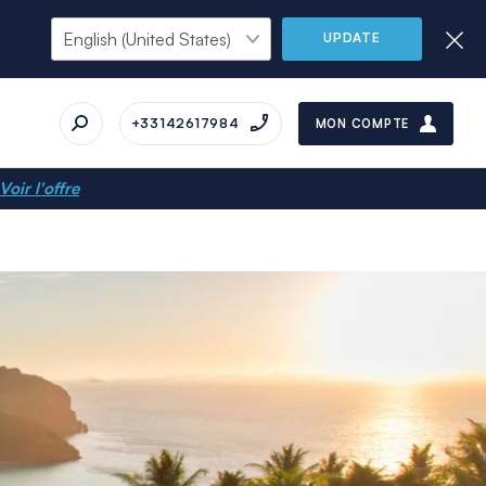
UPDATE
+33142617984
MON COMPTE
Voir l'offre