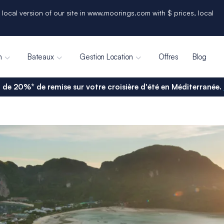
 local version of our site in www.moorings.com with $ prices, local
n
Bateaux
Gestion Location
Offres
Blog
 de 20%* de remise sur votre croisière d'été en Méditerranée.