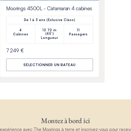
Moorings 4500L - Catamaran 4 cabines
De 1 à 3 ans (Exlusive Class)
4
13.72 m
11
(45')
Cabines
Passagers
Longueur
7 249 €
SÉLECTIONNER UN BATEAU
Montez à bord ici
périence avec The Moorings à terre et inscrivez-vous pour recevoir