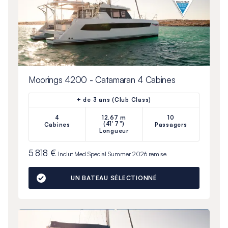
Moorings 4200 - Catamaran 4 Cabines
+ de 3 ans (Club Class)
4
12.67 m
10
(41'7")
Cabines
Passagers
Longueur
5 818 €
Inclut
Med Special Summer 2026
remise
UN BATEAU SÉLECTIONNÉ