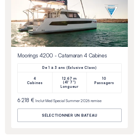
Moorings 4200 - Catamaran 4 Cabines
De 1 à 3 ans (Exlusive Class)
4
12.67 m
10
(41'7")
Cabines
Passagers
Longueur
6 218 €
Inclut
Med Special Summer 2026
remise
SÉLECTIONNER UN BATEAU