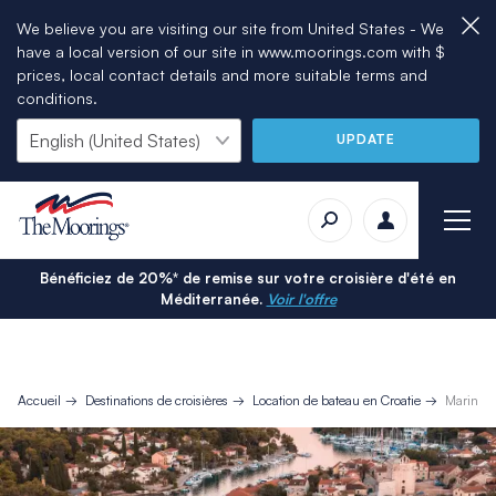
We believe you are visiting our site from United States - We
have a local version of our site in www.moorings.com with $
prices, local contact details and more suitable terms and
conditions.
UPDATE
Bénéficiez de 20%* de remise sur votre croisière d'été en
Méditerranée.
Voir l'offre
Accueil
Destinations de croisières
Location de bateau en Croatie
Marina 