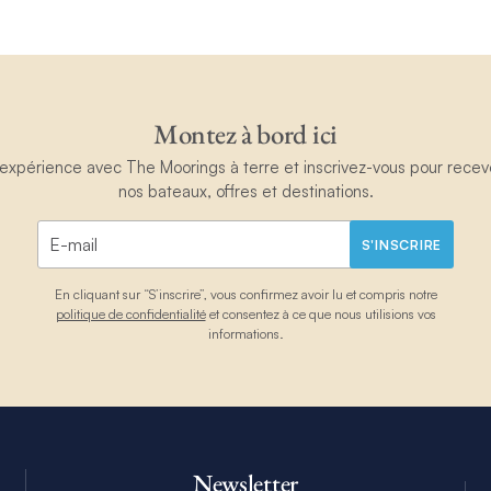
Montez à bord ici
périence avec The Moorings à terre et inscrivez-vous pour recevoir
nos bateaux, offres et destinations.
S'INSCRIRE
En cliquant sur “S’inscrire”, vous confirmez avoir lu et compris notre
politique de confidentialité
et consentez à ce que nous utilisions vos
informations.
Newsletter