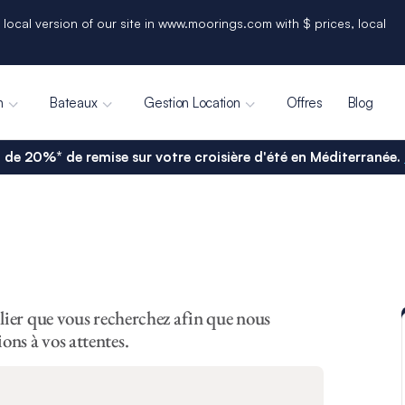
 local version of our site in www.moorings.com with $ prices, local
n
Bateaux
Gestion Location
Offres
Blog
 de 20%* de remise sur votre croisière d'été en Méditerranée.
ilier que vous recherchez afin que nous
ons à vos attentes.