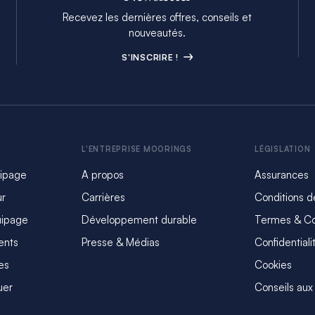
Recevez les dernières offres, conseils et
nouveautés.
S'INSCRIRE !
L'ENTREPRISE MOORINGS
LÉGISLATION
uipage
A propos
Assurances
ur
Carrières
Conditions d
uipage
Développement durable
Termes & Co
ents
Presse & Médias
Confidentiali
es
Cookies
uer
Conseils aux