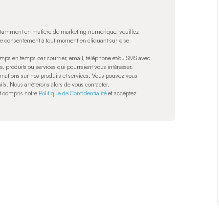
notamment en matière de marketing numérique, veuillez
tre consentement à tout moment en cliquant sur « se
mps en temps par courrier, email, téléphone et/ou SMS avec
, produits ou services qui pourraient vous intéresser.
ations sur nos produits et services. Vous pouvez vous
ils. Nous arrêterons alors de vous contacter.
et compris notre
Politique de Confidentialité
et acceptez