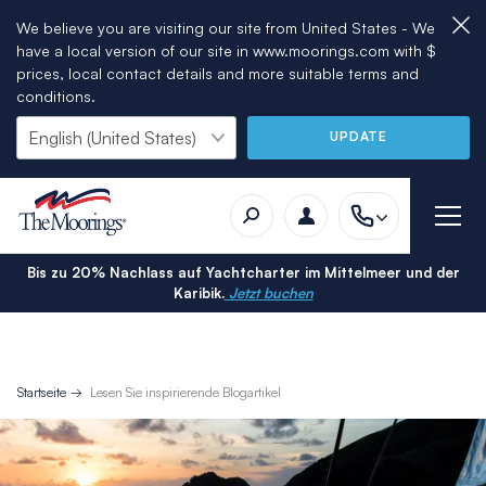
We believe you are visiting our site from United States - We
have a local version of our site in www.moorings.com with $
prices, local contact details and more suitable terms and
conditions.
UPDATE
Bis zu 20% Nachlass auf Yachtcharter im Mittelmeer und der
Karibik.
Jetzt buchen
Startseite
Lesen Sie inspirierende Blogartikel