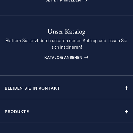
JETZT ANMELDEN
Unser Katalog
Blättern Sie jetzt durch unseren neuen Katalog und lassen Sie
sich inspirieren!
KATALOG ANSEHEN
BLEIBEN SIE IN KONTAKT
Kontakt
Beratungstermin buchen
PRODUKTE
Newsletter-Anmeldung
Segelyachtcharter
The Moorings Katalog
Motoryachtcharter