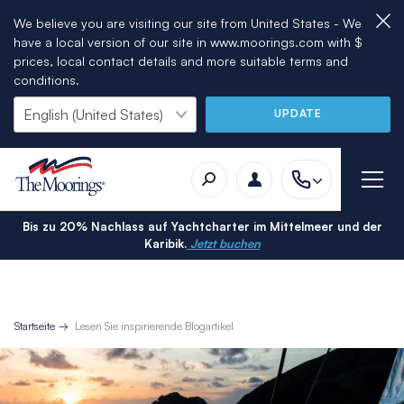
We believe you are visiting our site from United States - We
have a local version of our site in www.moorings.com with $
prices, local contact details and more suitable terms and
conditions.
UPDATE
Bis zu 20% Nachlass auf Yachtcharter im Mittelmeer und der
Karibik.
Jetzt buchen
Startseite
Lesen Sie inspirierende Blogartikel