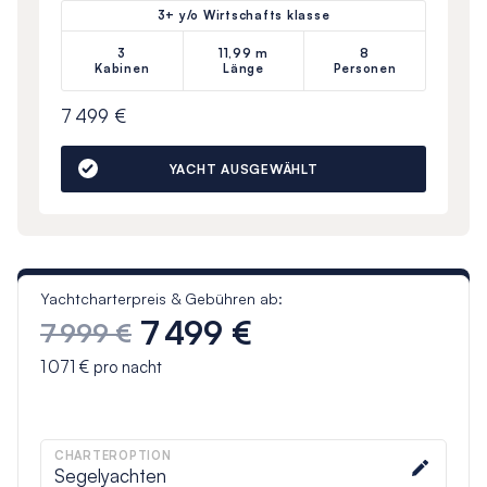
3+ y/o Wirtschafts klasse
3
11,99 m
8
Kabinen
Länge
Personen
7 499 €
YACHT AUSGEWÄHLT
Yachtcharterpreis & Gebühren ab:
7 499 €
7 999 €
1 071 €
pro nacht
CHARTEROPTION
Segelyachten