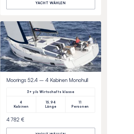
YACHT WÄHLEN
Moorings 52.4 – 4 Kabinen Monohull
3+ y/o Wirtschafts klasse
4
15,94
11
Kabinen
Länge
Personen
4 782 €