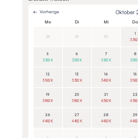
Vorherige
Oktober
Mo
Di
Mi
D
1
28
29
30
3 382
5
6
7
8
3 282 €
3 282 €
3 282 €
3 282
12
13
14
15
3 582 €
3 382 €
3 482 €
3 582
19
20
21
22
3 882 €
3 882 €
4 382 €
4 382
26
27
28
29
4 482 €
4 482 €
4 482 €
4 482