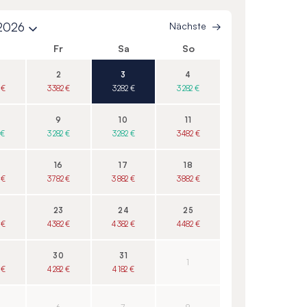
 2026
Nächste
o
Fr
Sa
So
2
3
4
 €
3 382 €
3 282 €
3 282 €
9
10
11
 €
3 282 €
3 282 €
3 482 €
16
17
18
 €
3 782 €
3 882 €
3 882 €
23
24
25
 €
4 382 €
4 382 €
4 482 €
30
31
1
 €
4 282 €
4 182 €