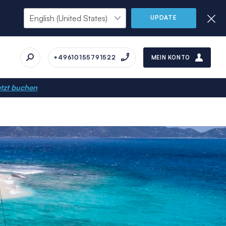
UPDATE
+49610155791522
MEIN KONTO
tzt buchen