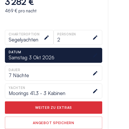
3 282 €
469 €
pro nacht
CHARTEROPTION
PERSONEN
Segelyachten
2
DATUM
Samstag 3 Okt 2026
DAUER
7
Nächte
YACHTEN
Moorings 41.3 - 3 Kabinen
WEITER ZU EXTRAS
ANGEBOT SPEICHERN