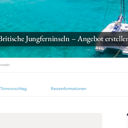
Britische Jungferninseln – Angebot erstelle
ninseln
Törnvorschlag
Reiseinformationen