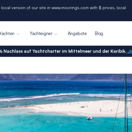
 local version of our site in www.moorings.com with $ prices, local
Yachten
Yachteigner
Angebote
Blog
% Nachlass auf Yachtcharter im Mittelmeer und der Karibik.
Je