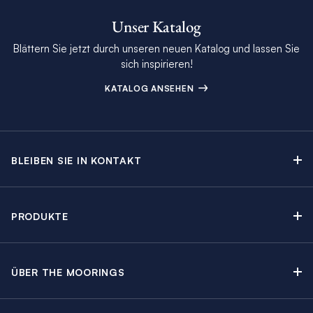
Unser Katalog
Blättern Sie jetzt durch unseren neuen Katalog und lassen Sie
sich inspirieren!
KATALOG ANSEHEN
BLEIBEN SIE IN KONTAKT
Kontakt
Beratungstermin buchen
PRODUKTE
Newsletter-Anmeldung
Segelyachtcharter
The Moorings Katalog
Motoryachtcharter
The Moorings Revierführer
ÜBER THE MOORINGS
Crewed Yacht Charter
Über uns
Blog
Kabinencharter