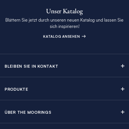
Unser Katalog
Blättern Sie jetzt durch unseren neuen Katalog und lassen Sie
sich inspirieren!
KATALOG ANSEHEN
BLEIBEN SIE IN KONTAKT
Kontakt
Beratungstermin buchen
PRODUKTE
Newsletter-Anmeldung
Segelyachtcharter
The Moorings Katalog
Motoryachtcharter
The Moorings Revierführer
ÜBER THE MOORINGS
Crewed Yacht Charter
Über uns
Blog
Kabinencharter