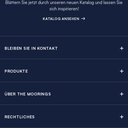
Blättern Sie jetzt durch unseren neuen Katalog und lassen Sie
sich inspirieren!
KATALOG ANSEHEN
BLEIBEN SIE IN KONTAKT
Kontakt
Beratungstermin buchen
PRODUKTE
Newsletter-Anmeldung
Segelyachtcharter
The Moorings Katalog
Motoryachtcharter
The Moorings Revierführer
ÜBER THE MOORINGS
Crewed Yacht Charter
Über uns
Blog
Kabinencharter
Nachhaltigkeit
Charter Guide
Yachtcharter mit Skipper
RECHTLICHES
Kundenbewertungen
Angebote
Yachtschadensversicherung
Regatten & Events