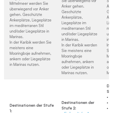
Sie überwiegend vor
Sie
Mittelmeer werden Sie
Anker gehen.
Ank
überwiegend vor Anker
Geschützte
Ges
gehen. Geschützte
Ankerplätze,
Ank
Ankerplätze, Liegeplätze
Liegeplätze im
Lie
im mediterranen Stil
mediterranen Stil
med
und/oder Liegeplätze in
und/oder Liegeplätze
und
Marinas.
in Marinas.
in 
In der Karibik werden Sie
In der Karibik werden
In 
meistens eine
Sie meistens eine
Sie
Mooringboje aufnehmen,
Mooringboje
Moo
ankern oder Liegeplätze
aufnehmen, ankern
auf
in Marinas nutzen.
oder Liegeplätze in
ode
Marinas nutzen.
Mar
Des
Stu
•
Be
Destinationen
der
•
E
Destinationen der Stufe
Stufe 2:
•
St
1: