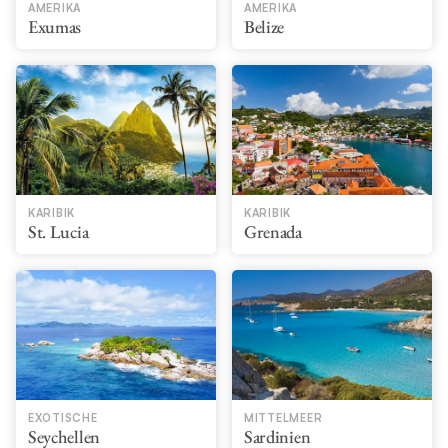
AMERIKA
AMERIKA
Exumas
Belize
KARIBIK
KARIBIK
St. Lucia
Grenada
EXOTISCHE
MITTELMEER
Seychellen
Sardinien