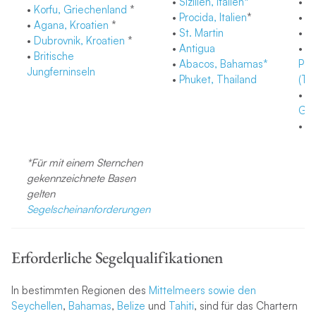
•
Sizilien, Italien*
•
G
•
Korfu, Griechenland
*
•
Procida,
Italien
*
•
M
•
Agana, Kroatien
*
•
St. Martin
•
Sa
•
Dubrovnik, Kroatien
*
•
Antigua
•
Fr
•
Britische
•
Abacos, Bahamas*
Poy
Jungferninseln
•
Phuket, Thailand
(Tah
•
A
Gri
•
La
*
Für mit einem Sternchen
gekennzeichnete Basen
gelten
Segelscheinanforderungen
Erforderliche Segelqualifikationen
In bestimmten Regionen des
Mittelmeers
sowie den
Seychellen
,
Bahamas
,
Belize
und
Tahiti
, sind für das Chartern