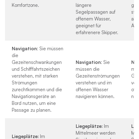
Komfortzone.
längere
gro
Segelpassagen auf
sta
offenem Wasser,
ab
geeignet für
Ank
erfahrenere Skipper.
Navigation
:
Sie müssen
die
Gezeitenschwankungen
Navigation
: Sie
Nav
und Schifffahrtszeichen
müssen die
müs
verstehen, mit starken
Gezeitenströmungen
Gez
Strömungen
verstehen und im
ver
zurechtkommen und die
offenen Wasser
off
Navigationsgeräte an
navigieren können.
nav
Bord nutzen, um eine
Passage zu planen.
Liegeplätze:
Im
Lie
Mittelmeer werden
Mit
Liegeplätze:
Im