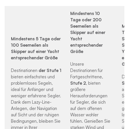
Mindestens 10
Tage oder 200
Seemeilen als
Min
Skipper auf einer
Ta
Mindestens 5 Tage oder
Yacht
See
100 Seemeilen als
entsprechender
Ski
Skipper auf einer Yacht
Größe
Ya
entsprechender Größe
ent
Unsere
Gr
Destinationen
der Stufe 1
Destinationen für
bieten einfachstes und
Fortgeschrittene,
Des
problemloses Segeln,
Stufe 2,
bieten
Stu
ideal für Anfänger und
größere
ans
weniger erfahrene Segler.
Herausforderungen
Sie 
Dank dem Lazy-Line-
für Segler, die sich
erf
Anlegen, der Navigation
auf dem offenen
gee
auf Sicht und der ruhigen
Wasser wohler
lan
Bedingungen, bleiben Sie
fühlen. Genießen Sie
Seg
immer in Ihrer
starken Wind und
übe