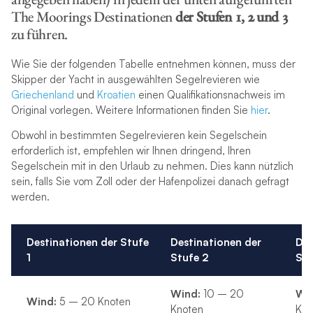
The Moorings Destinationen
der Stufen 1, 2 und 3
zu führen.
Wie Sie der folgenden Tabelle entnehmen können, muss der
Skipper der Yacht in ausgewählten Segelrevieren wie
Griechenland
und
Kroatien
einen Qualifikationsnachweis im
Original vorlegen. Weitere Informationen finden Sie
hier
.
Obwohl in bestimmten Segelrevieren kein Segelschein
erforderlich ist, empfehlen wir Ihnen dringend, Ihren
Segelschein mit in den Urlaub zu nehmen. Dies kann nützlich
sein, falls Sie vom Zoll oder der Hafenpolizei danach gefragt
werden.
Destinationen
der Stufe
Destinationen
der
Des
1
Stufe 2
Stu
Wind:
10 – 20
Wi
Wind:
5 – 20 Knoten
Knoten
Kno