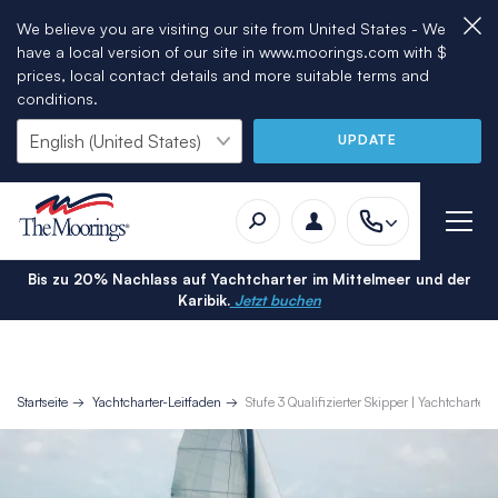
We believe you are visiting our site from United States - We
have a local version of our site in www.moorings.com with $
prices, local contact details and more suitable terms and
conditions.
UPDATE
Bis zu 20% Nachlass auf Yachtcharter im Mittelmeer und der
Karibik.
Jetzt buchen
Startseite
Yachtcharter-Leitfaden
Stufe 3 Qualifizierter Skipper | Yachtcharte