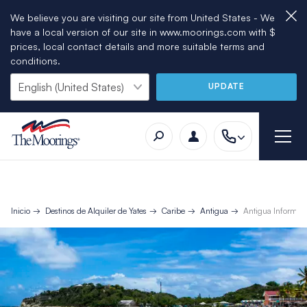
We believe you are visiting our site from United States - We
have a local version of our site in www.moorings.com with $
prices, local contact details and more suitable terms and
conditions.
UPDATE
Inicio
Destinos de Alquiler de Yates
Caribe
Antigua
Antigua Informaci