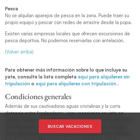
Pesca
No se alquilan aparejos de pesca en la zona. Puede traer su
propio equipo y pescar con redes de arrastre desde la popa.
Existen varias empresas locales que ofrecen excursiones de
pesca deportiva. No podemos reservarlas con antelación.
(Volver arriba)
Para obtener más información sobre lo que incluye su
yate, consulte la lista completa
aquí para alquileres sin
tripulación
o
aquí para alquileres con tripulación
.
Condiciones generales
Además de sus cautivadoras aguas cristalinas y la corta
distancia entre fondeaderos, unas vacaciones en yate en
Antigua ofrecen navegación a la vista. Con aproximadamente
22,5 kilómetros de largo y 18 kilómetros de ancho, Antigua
BUSCAR VACACIONES
está rodeada por 87 kilómetros de magnífica costa caribeña,