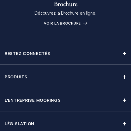
Brochure
Découvrez la Brochure en ligne.
VOIR LA BROCHURE
RESTEZ CONNECTÉS
Contactez-nous
Explorez nos articles de blog
PRODUITS
Newsletter
Croisières sans Équipage
Brochure Moorings
Croisières au Moteur
Offres en cours
L'ENTREPRISE MOORINGS
Croisières avec Équipage
A propos
Guide de Location
Régates & Événements
Carrières
Partenaires
Groupes & Incentives
LÉGISLATION
Développement durable