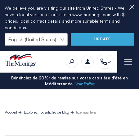
We believe you are visiting our site from United States - We
have a local version of our site in www.moorings.com with $
prices, local contact details and more suitable terms and
conditions.
UPDATE
Bénéficiez de 20%* de remise sur votre croisière d'été en
Méditerranée.
Voir l'offre
Accueil
Explorez nos articles de blog
lizemaartens