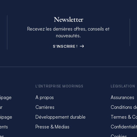
Newsletter
Recevez les dernières offres, conseils et
nouveautés.
S'INSCRIRE !
L'ENTREPRISE MOORINGS
LÉGISLATION
uipage
A propos
Assurances
ur
Carrières
Conditions d
uipage
Développement durable
Termes & Co
ents
Presse & Médias
Confidentiali
es
Cookies