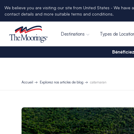
We believe you are visiting our site from United States - We have a
contact details and more suitable terms and conditions.
Destinations
Types de Locatio
Bénéficiez
Accueil
Explorez nos articles de blog
catamaran