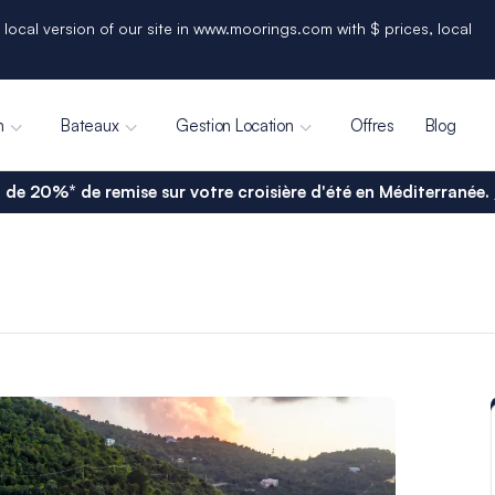
 local version of our site in www.moorings.com with $ prices, local
n
Bateaux
Gestion Location
Offres
Blog
 de 20%* de remise sur votre croisière d'été en Méditerranée.