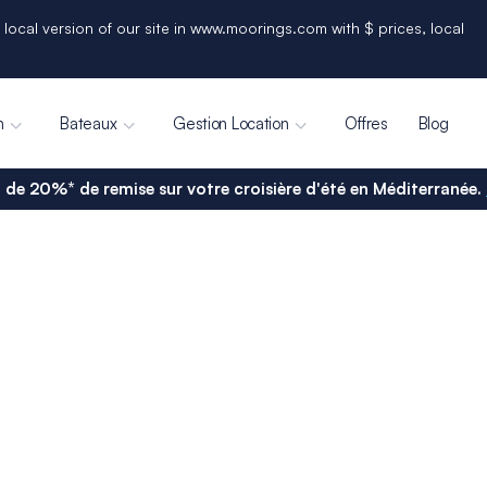
 local version of our site in www.moorings.com with $ prices, local
n
Bateaux
Gestion Location
Offres
Blog
 de 20%* de remise sur votre croisière d'été en Méditerranée.