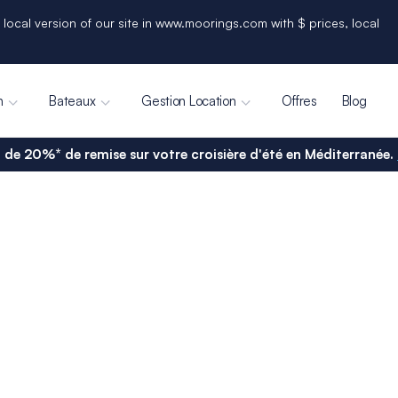
 local version of our site in www.moorings.com with $ prices, local
n
Bateaux
Gestion Location
Offres
Blog
 de 20%* de remise sur votre croisière d'été en Méditerranée.