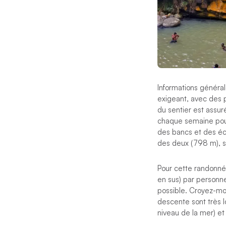
Informations général
exigeant, avec des p
du sentier est assu
chaque semaine pour
des bancs et des éch
des deux (798 m), so
Pour cette randonnée
en sus) par personne
possible. Croyez-moi
descente sont très l
niveau de la mer) et