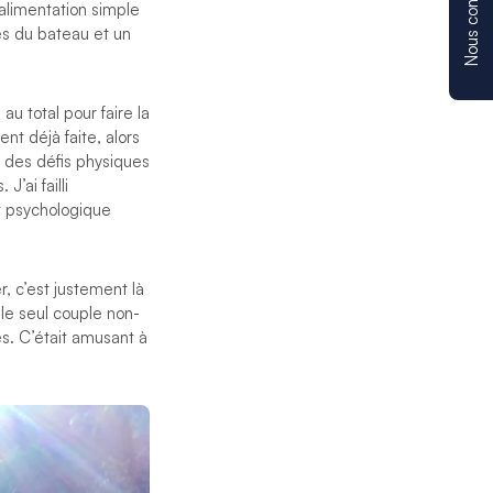
Nous contacter
 alimentation simple
ués du bateau et un
au total pour faire la
nt déjà faite, alors
n des défis physiques
J’ai failli
t psychologique
 c’est justement là
t le seul couple non-
s. C’était amusant à