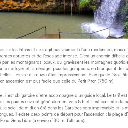
es sur les Pitons : Il ne s’agit pas vraiment d’une randonnée, mais d
entes abruptes et de l’escalade intense. C’est un chemin difficile et
ré par les montagnards locaux, qui gravissent les montagnes quoti
 le nettoyer et l’aménager pour les grimpeurs, en fabriquant des b
elles. Les voir à l’œuvre était impressionnant. Bien que le Gros Pito
n ascension est plus facile que celle du Petit Piton (750 m).
, il est obligatoire d’être accompagné d’un guide local. Le tarif es
. Les guides ouvrent généralement vers 8 h et il est conseillé de par
, le soleil de midi en été dans les Caraïbes sera impitoyable et l
ongues. Il existe deux points de départ pour l’ascension : la plage d
 Fond Gens Libre (à environ 180 m d’altitude).