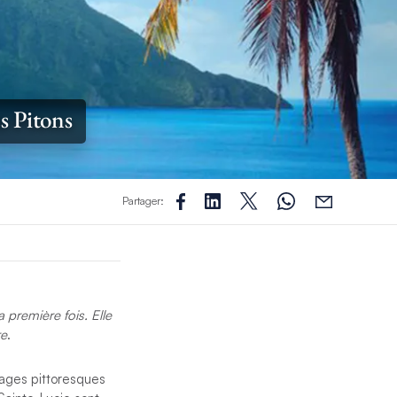
es Pitons
Partager:
 première fois. Elle
re
.
lages pittoresques