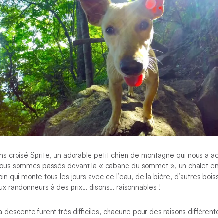
ns croisé Sprite, un adorable petit chien de montagne qui nous a
ous sommes passés devant la « cabane du sommet », un chalet en 
in qui monte tous les jours avec de l’eau, de la bière, d’autres bois
 aux randonneurs à des prix… disons… raisonnables !
escente furent très difficiles, chacune pour des raisons différent