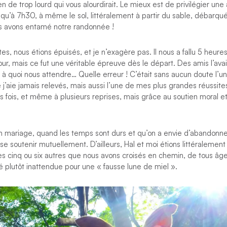
 de trop lourd qui vous alourdirait. Le mieux est de privilégier une
si qu’à 7h30, à même le sol, littéralement à partir du sable, débarq
s avons entamé notre randonnée !
, nous étions épuisés, et je n’exagère pas. Il nous a fallu 5 heures 
ur, mais ce fut une véritable épreuve dès le départ. Des amis l’avaie
 à quoi nous attendre… Quelle erreur ! C’était sans aucun doute l’u
e j’aie jamais relevés, mais aussi l’une de mes plus grandes réussites. 
 fois, et même à plusieurs reprises, mais grâce au soutien moral e
mariage, quand les temps sont durs et qu’on a envie d’abandonner,
et se soutenir mutuellement. D’ailleurs, Hal et moi étions littéralemen
es cinq ou six autres que nous avons croisés en chemin, de tous âge
ité plutôt inattendue pour une « fausse lune de miel ».