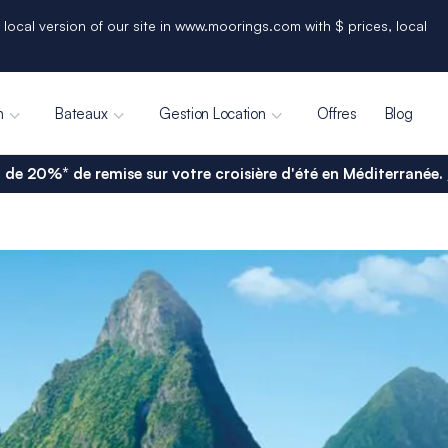
 local version of our site in www.moorings.com with $ prices, local
n
Bateaux
Gestion Location
Offres
Blog
 de 20%* de remise sur votre croisière d'été en Méditerranée.