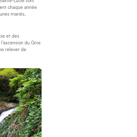
Sainte-Lucie sont
irent chaque année
eunes mariés,
cie et des
 l’ascension du Gros
ime relever de