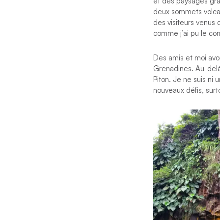
et des paysages gran
deux sommets volcan
des visiteurs venus 
comme j’ai pu le con
Des amis et moi avon
Grenadines. Au-delà 
Piton. Je ne suis ni 
nouveaux défis, surto