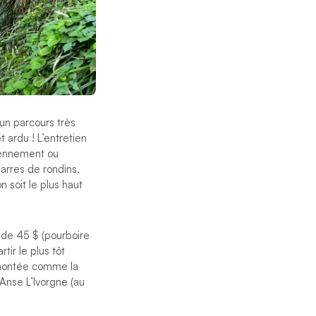
’un parcours très
 ardu ! L’entretien
diennement ou
arres de rondins,
n soit le plus haut
t de 45 $ (pourboire
tir le plus tôt
a montée comme la
’Anse L’Ivorgne (au