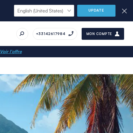
UPDATE
+33142617984
MON COMPTE
Voir l'offre