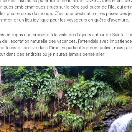
dioses. Inscrits au patrimoine mondial de l’UNESCO, les Pitons de 
iques emblématiques situés sur la côte sud-ouest de l’île, qui att
des quatre coins du monde. C’est une destination très prisée des j
stater, et un lieu idyllique pour les voyageurs en quête d’aventure.
s entrepris une croisière à la voile de dix jours autour de Sainte-Lu
de l’excitation naturelle des vacances, j’attendais avec impatience
une touriste sportive dans l’âme, ni particulièrement active, mais j’a
ut dans des endroits où je n’aurais jamais pensé aller !