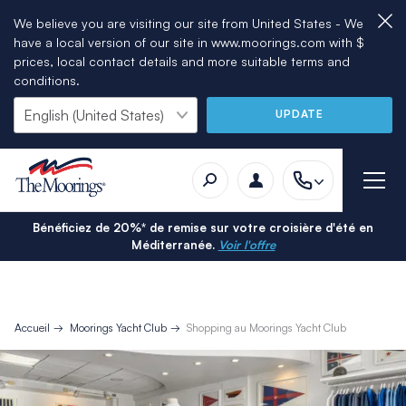
We believe you are visiting our site from United States - We
have a local version of our site in www.moorings.com with $
prices, local contact details and more suitable terms and
conditions.
UPDATE
Bénéficiez de 20%* de remise sur votre croisière d'été en
Méditerranée.
Voir l'offre
Accueil
Moorings Yacht Club
Shopping au Moorings Yacht Club