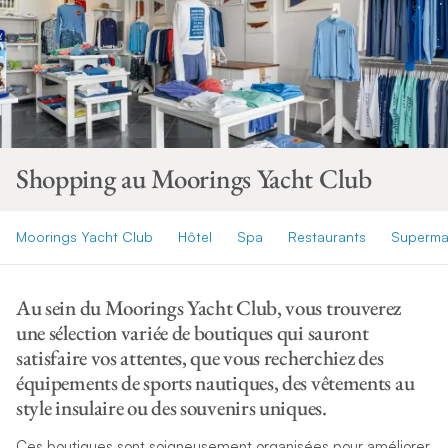
Shopping au Moorings Yacht Club
Moorings Yacht Club
Hôtel
Spa
Restaurants
Superma
Au sein du Moorings Yacht Club, vous trouverez
une sélection variée de boutiques qui sauront
satisfaire vos attentes, que vous recherchiez des
équipements de sports nautiques, des vêtements au
style insulaire ou des souvenirs uniques.
Ces boutiques sont soigneusement organisées pour améliorer