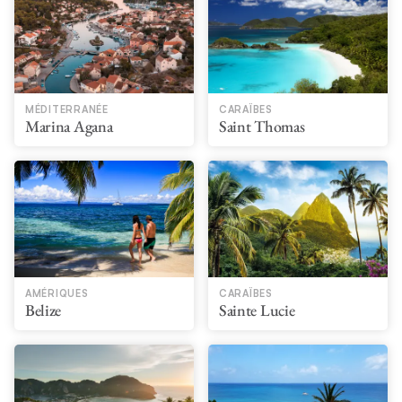
MÉDITERRANÉE
CARAÏBES
Marina Agana
Saint Thomas
AMÉRIQUES
CARAÏBES
Belize
Sainte Lucie