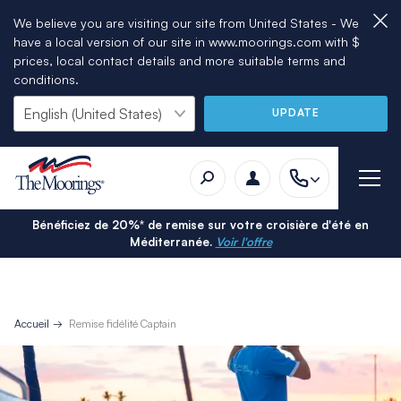
We believe you are visiting our site from United States - We
have a local version of our site in www.moorings.com with $
prices, local contact details and more suitable terms and
conditions.
UPDATE
Bénéficiez de 20%* de remise sur votre croisière d'été en
Méditerranée.
Voir l'offre
Accueil
Remise fidélité Captain