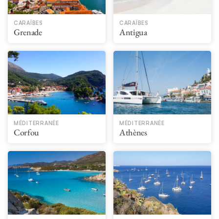
CARAÏBES
CARAÏBES
Grenade
Antigua
MÉDITERRANÉE
MÉDITERRANÉE
Corfou
Athènes