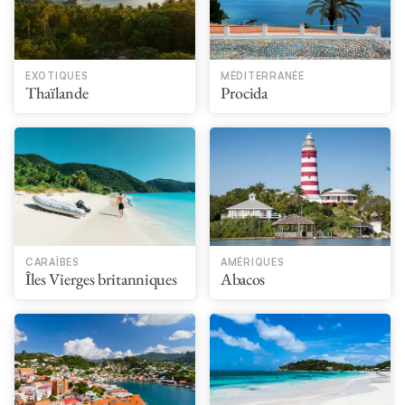
EXOTIQUES
MÉDITERRANÉE
Thaïlande
Procida
CARAÏBES
AMÉRIQUES
Îles Vierges britanniques
Abacos