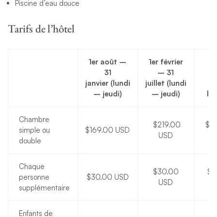
Piscine d’eau douce
Tarifs de l’hôtel
1er août –
1er février
W
31
– 31
janvier (lundi
juillet
(lundi
(t
– jeudi)
– jeudi)
l’a
Chambre
$219.00
$2
simple ou
$169.00 USD
USD
double
Chaque
$30.00
$3
personne
$30.00 USD
USD
supplémentaire
Enfants de