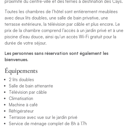
proximité du centre-ville et des ferries à destination des Cays.
n’aurez qu’une envie : revenir encore et encore.
Toutes les chambres de l’hôtel sont entièrement meublées
avec deux lits doubles, une salle de bain privative, une
Contact
terrasse extérieure, la télévision par câble et plus encore. Le
+1 242.367.4000 |
bahamas@thlmarine.com
prix de la chambre comprend l’accès à un jardin privé et à une
piscine d’eau douce, ainsi qu’un accès Wi-Fi gratuit pour la
Adresse
durée de votre séjour.
Conch Inn Hotel & Marina
Les personnes sans réservation sont également les
PO Box AB 20469
bienvenues.
Marsh Harbour, Abaco, Bahamas
Équipements
2 lits doubles
Salle de bain attenante
Télévision par câble
Climatisation
Machine à café
Réfrigérateur
Terrasse avec vue sur le jardin privé
Service de ménage complet de 8h à 17h