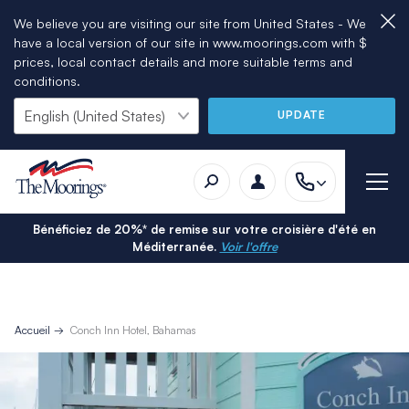
We believe you are visiting our site from United States - We
have a local version of our site in www.moorings.com with $
prices, local contact details and more suitable terms and
conditions.
UPDATE
Bénéficiez de 20%* de remise sur votre croisière d'été en
Méditerranée.
Voir l'offre
Accueil
Conch Inn Hotel, Bahamas