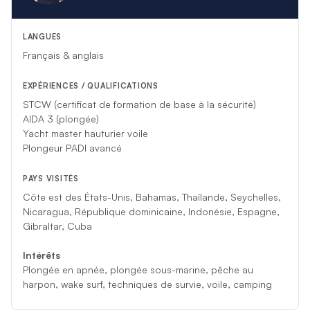
est des États-Unis et l’Océan Indien, Sandrine met à votre
disposition une expérience riche et une maîtrise culinaire
LANGUES
exceptionnelle.
Français & anglais
*Si des circonstances imprévues empêchent cet équipage
EXPÉRIENCES / QUALIFICATIONS
d’assurer votre croisière, un autre équipage le remplacera.
STCW (certificat de formation de base à la sécurité)
AIDA 3 (plongée)
Yacht master hauturier voile
Plongeur PADI avancé
PAYS VISITÉS
Côte est des États-Unis, Bahamas, Thaïlande, Seychelles,
Nicaragua, République dominicaine, Indonésie, Espagne,
Gibraltar, Cuba
Intérêts
Plongée en apnée, plongée sous-marine, pêche au
harpon, wake surf, techniques de survie, voile, camping