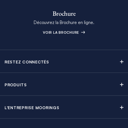
Brochure
Découvrez la Brochure en ligne.
VOIR LA BROCHURE
RESTEZ CONNECTÉS
Contactez-nous
Explorez nos articles de blog
PRODUITS
Newsletter
Croisières sans Équipage
Brochure Moorings
Croisières au Moteur
Offres en cours
L'ENTREPRISE MOORINGS
Croisières avec Équipage
A propos
Guide de Location
Régates & Événements
Carrières
Partenaires