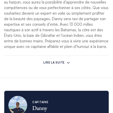
au harpon, vous aurez la possibilité d’apprendre de nouvelles
compétences ou de vous perfectionner à ses côtés. Que vous
souhaitiez devenir un expert en voile ou simplement profiter
de la beauté des paysages, Danny sera ravi de partager son
expertise et ses conseils d’initié. Avec 13 000 milles
nautiques à son actif à travers les Bahamas, la côte est des
États-Unis, la baie de Gibraltar et l’océan Indien, vous êtes
entre de bonnes mains. Préparez-vous à vivre une expérience
unique avec ce capitaine affable et plein d’humour à la barre.
Laissez-nous vous présenter Sandrine, notre chef cuisinière
chevronnée qui possède plus d’une décennie d’expérience
LIRE LA SUITE
dans le domaine de la restauration. Louer un bateau avec
Sandrine, c’est s’assurer non seulement d’une cuisine exquise,
mais aussi d’un niveau de service inégalé. Sandrine saura ravir
vos papilles avec ses créations de cocktails exceptionnels,
des plateaux de fromages et des vins fins pour commencer
vos apéritifs du soir. Sous ses airs discrets se cache un cœur
en or, qui veillera à ce que tous vos besoins soient satisfaits
CAPITAINE
avec soin et attention. Ayant parcouru 10 000 milles
Danny
nautiques aux côtés de Danny à travers les Bahamas, la côte