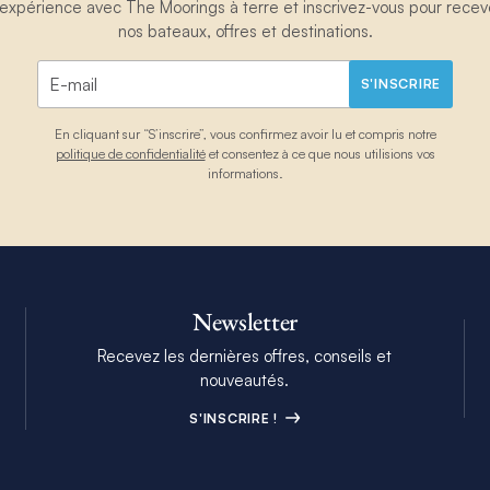
périence avec The Moorings à terre et inscrivez-vous pour recevoir
nos bateaux, offres et destinations.
S'INSCRIRE
En cliquant sur “S’inscrire”, vous confirmez avoir lu et compris notre
politique de confidentialité
et consentez à ce que nous utilisions vos
informations.
Newsletter
Recevez les dernières offres, conseils et
nouveautés.
S'INSCRIRE !