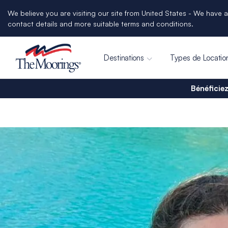
We believe you are visiting our site from United States - We have a
contact details and more suitable terms and conditions.
Destinations
Types de Locatio
Bénéficiez