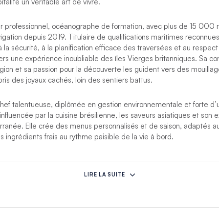
pitalité un véritable art de vivre.
r professionnel, océanographe de formation, avec plus de 15 000 m
gation depuis 2019. Titulaire de qualifications maritimes reconnues
la sécurité, à la planification efficace des traversées et au respect
gers une expérience inoubliable des îles Vierges britanniques. Sa c
égion et sa passion pour la découverte les guident vers des mouill
ris des joyaux cachés, loin des sentiers battus.
hef talentueuse, diplômée en gestion environnementale et forte d
, influencée par la cuisine brésilienne, les saveurs asiatiques et son
erranée. Elle crée des menus personnalisés et de saison, adaptés 
s ingrédients frais au rythme paisible de la vie à bord.
lient ensemble leur expertise maritime, leur créativité culinaire et 
afin d’offrir une expérience de croisière discrète, confortable et ra
LIRE LA SUITE
.
s imprévues empêchent cet équipage d’assurer votre croisière, un a
cera.