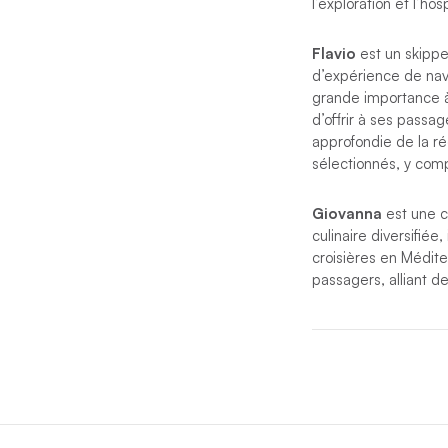
l’exploration et l’hos
Flavio
est un skippe
d’expérience de navi
grande importance à 
d’offrir à ses passa
approfondie de la r
sélectionnés, y comp
Giovanna
est une c
culinaire diversifiée
croisières en Médit
passagers, alliant de
Flavio et Giovanna al
commune pour la mer 
Vierges britanniques
*Si des circonstance
compétent le rempla