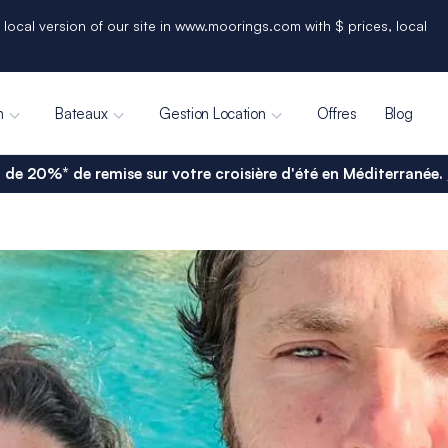
 local version of our site in www.moorings.com with $ prices, local
n
Bateaux
Gestion Location
Offres
Blog
 de 20%* de remise sur votre croisière d'été en Méditerranée.