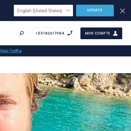
UPDATE
+33142617984
MON COMPTE
Voir l'offre