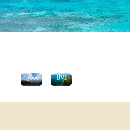
See
the
Explore
Moorings
the
5000
BVI