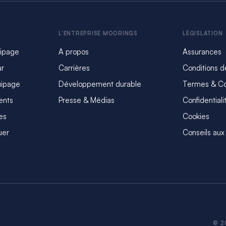
L'ENTREPRISE MOORINGS
LÉGISLATION
uipage
A propos
Assurances
ur
Carrières
Conditions d
uipage
Développement durable
Termes & Co
ents
Presse & Médias
Confidentiali
es
Cookies
uer
Conseils aux
© 2