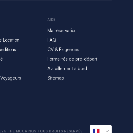
AIDE
Ma réservation
e Location
FAQ
nditions
CV & Exigences
té
Formalités de pré-départ
Avitaillement à bord
 Voyageurs
Sitemap
026 THE MOORINGS TOUS DROITS RÉSERVÉS.