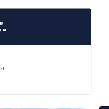
IER
ana
ONS