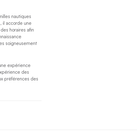
illes nautiques
, il accorde une
 des horaires afin
onnaissance
ages soigneusement
’une expérience
 expérience des
aux préférences des
une passion
ffinée dans les îles
utre équipage