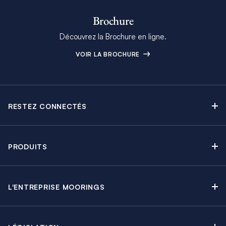
Brochure
Découvrez la Brochure en ligne.
VOIR LA BROCHURE
RESTEZ CONNECTÉS
Contactez-nous
Explorez nos articles de blog
PRODUITS
Newsletter
Croisières sans Équipage
Brochure Moorings
Croisières au Moteur
Offres en cours
L'ENTREPRISE MOORINGS
Croisières avec Équipage
A propos
Guide de Location
Régates & Événements
Carrières
Partenaires