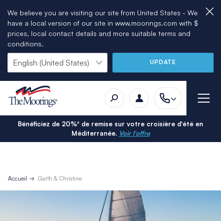
We believe you are visiting our site from United States - We
have a local version of our site in www.moorings.com with $
prices, local contact details and more suitable terms and
conditions.
UPDATE
Bénéficiez de 20%* de remise sur votre croisière d'été en
Méditerranée.
Voir l'offre
Accueil
Garth & Christine