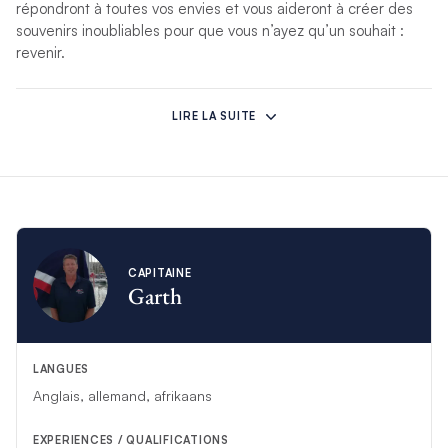
répondront à toutes vos envies et vous aideront à créer des
souvenirs inoubliables pour que vous n’ayez qu’un souhait :
revenir.
*Si des circonstances imprévues empêchent cet équipage de
vous accueillir, un autre équipage compétent le remplacera.
LIRE LA SUITE
CAPITAINE
Garth
LANGUES
Anglais, allemand, afrikaans
EXPERIENCES / QUALIFICATIONS