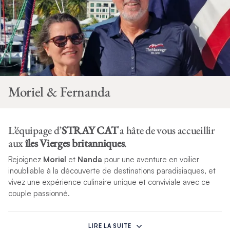
Moriel & Fernanda
L’équipage d’
STRAY CAT
a hâte de vous accueillir
aux
îles Vierges britanniques
.
Rejoignez
Moriel
et
Nanda
pour une aventure en voilier
inoubliable à la découverte de destinations paradisiaques, et
vivez une expérience culinaire unique et conviviale avec ce
couple passionné.
Le capitaine Moriel et Nanda sont ensemble depuis 23 ans et
passent la majeure partie de leur temps à naviguer. Il y a dix
LIRE LA SUITE