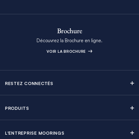
Brochure
Découvrez la Brochure en ligne.
VOIR LA BROCHURE
RESTEZ CONNECTÉS
Contactez-nous
Explorez nos articles de blog
PRODUITS
Newsletter
Croisières sans Équipage
Brochure Moorings
Croisières au Moteur
Offres en cours
L'ENTREPRISE MOORINGS
Croisières avec Équipage