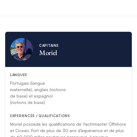
ans, ils ont décidé de transformer leur passion pour la
découverte en un projet professionnel, parcourant de
nouveaux horizons, rencontrant de nouvelles personnes et
créant des expériences inoubliables. Ils vous invitent
aujourd’hui à vivre à votre tour des moments uniques et à
créer de précieux souvenirs. Ils se réjouissent de vous
accueillir prochainement à bord !
CAPITAINE
Moriel
*Si des circonstances imprévues empêchent cet équipage de
vous accompagner, un autre équipage tout aussi compétent
le remplacera.
LANGUES
Portugais (langue
maternelle), anglais (notions
de base) et espagnol
(notions de base)
EXPERIENCES / QUALIFICATIONS
Moriel possède les qualifications de Yachtmaster Offshore
et Ocean. Fort de plus de 30 ans d’expérience et de plus
de 60 000 milles nautiques parcourus, il navigue