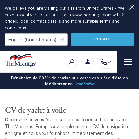
We believe you are visiting our site from United States - We
have a local version of our site in www.moorings.com with $
prices, local contact details and more suitable terms and
conditions.
UPDATE
Bénéficiez de 20%* de remise sur votre croisière d'été en
Méditerranée.
Voir l'offre
CV de yacht à voile
Découvrez où vous êtes qualifié pour louer un bateau avec
The Moorings. Remplissez simplement ce CV de navigation
en ligne et nous vous fournirons immédiatement des