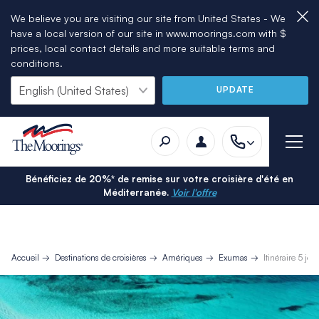
We believe you are visiting our site from United States - We
have a local version of our site in www.moorings.com with $
prices, local contact details and more suitable terms and
conditions.
UPDATE
Bénéficiez de 20%* de remise sur votre croisière d'été en
Méditerranée.
Voir l'offre
Accueil
Destinations de croisières
Amériques
Exumas
Itinéraire 5 j