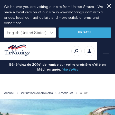
We believe you are visiting our site from United States - We
have a local version of our site in www.moorings.com with $
prices, local contact details and more suitable terms and
conditions.
UPDATE
Bénéficiez de 20%* de remise sur votre croisière d'été en
Méditerranée.
Voir l'offre
Accueil
Destinations de croisières
Amériques
La Paz