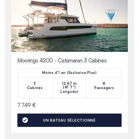
Moorings 4200 - Catamaran 3 Cabines
Moins d'1 an (Exclusive Plus)
3
12.67 m
8
(41'7")
Cabines
Passagers
Longueur
7 749 €
UN BATEAU SÉLECTIONNÉ