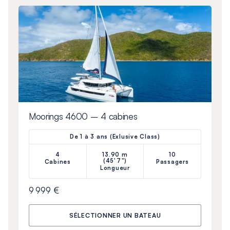
Moorings 4600 – 4 cabines
De 1 à 3 ans (Exlusive Class)
4
13.90 m
10
(45'7")
Cabines
Passagers
Longueur
9 999 €
SÉLECTIONNER UN BATEAU