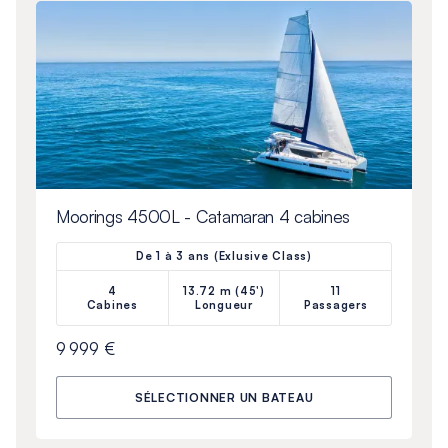
Moorings 4500L - Catamaran 4 cabines
De 1 à 3 ans (Exlusive Class)
4
13.72 m (45')
11
Cabines
Longueur
Passagers
9 999 €
SÉLECTIONNER UN BATEAU