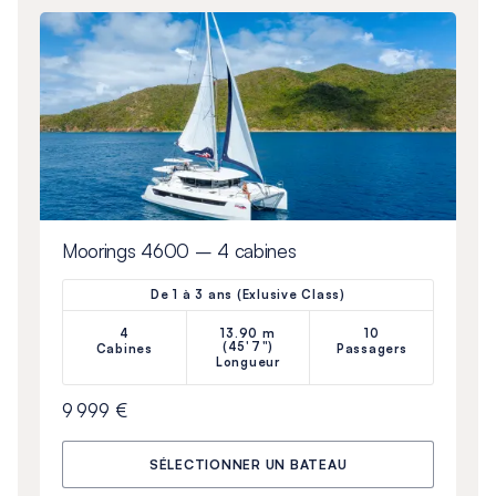
Moorings 4600 – 4 cabines
De 1 à 3 ans (Exlusive Class)
4
13.90 m
10
(45'7")
Cabines
Passagers
Longueur
9 999 €
SÉLECTIONNER UN BATEAU