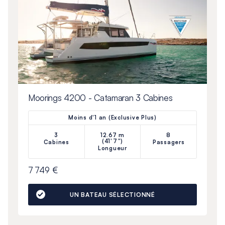
Moorings 4200 - Catamaran 3 Cabines
Moins d'1 an (Exclusive Plus)
3
12.67 m
8
(41'7")
Cabines
Passagers
Longueur
7 749 €
UN BATEAU SÉLECTIONNÉ