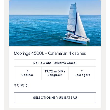
Moorings 4500L - Catamaran 4 cabines
De 1 à 3 ans (Exlusive Class)
4
13.72 m (45')
11
Cabines
Longueur
Passagers
9 999 €
SÉLECTIONNER UN BATEAU