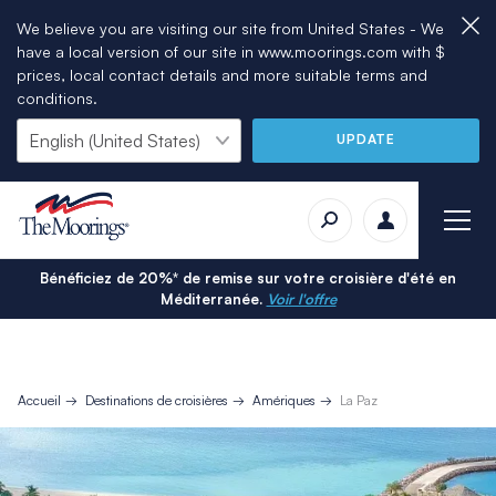
We believe you are visiting our site from United States - We
have a local version of our site in www.moorings.com with $
prices, local contact details and more suitable terms and
conditions.
UPDATE
Bénéficiez de 20%* de remise sur votre croisière d'été en
Méditerranée.
Voir l'offre
Accueil
Destinations de croisières
Amériques
La Paz