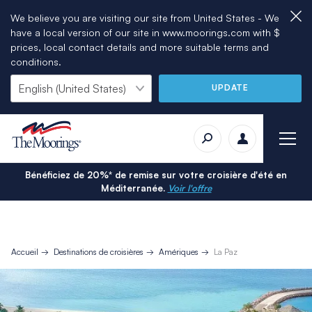
We believe you are visiting our site from United States - We
have a local version of our site in www.moorings.com with $
prices, local contact details and more suitable terms and
conditions.
UPDATE
Bénéficiez de 20%* de remise sur votre croisière d'été en
Méditerranée.
Voir l'offre
Accueil
Destinations de croisières
Amériques
La Paz