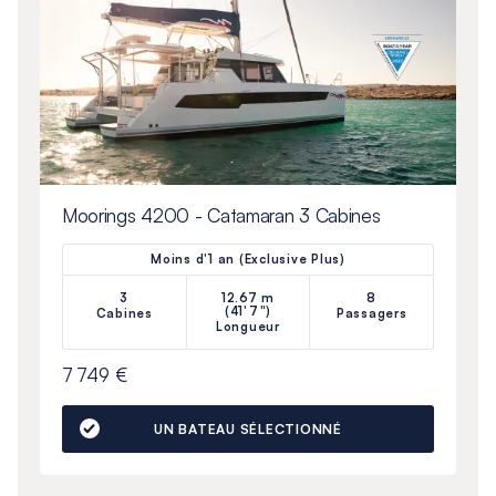
Moorings 4200 - Catamaran 3 Cabines
Moins d'1 an (Exclusive Plus)
3
12.67 m
8
(41'7")
Cabines
Passagers
Longueur
7 749 €
UN BATEAU SÉLECTIONNÉ