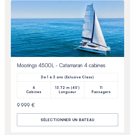
Moorings 4500L - Catamaran 4 cabines
De 1 à 3 ans (Exlusive Class)
4
13.72 m (45')
11
Cabines
Longueur
Passagers
9 999 €
SÉLECTIONNER UN BATEAU