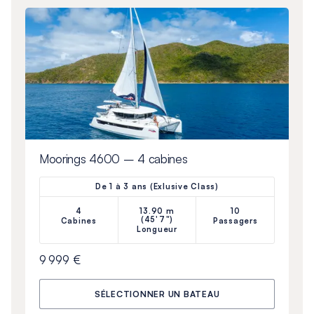
Moorings 4600 – 4 cabines
De 1 à 3 ans (Exlusive Class)
4
13.90 m
10
(45'7")
Cabines
Passagers
Longueur
9 999 €
SÉLECTIONNER UN BATEAU