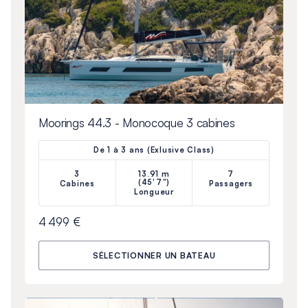
Moorings 44.3 - Monocoque 3 cabines
De 1 à 3 ans (Exlusive Class)
3
13.91 m
7
(45'7")
Cabines
Passagers
Longueur
4 499 €
SÉLECTIONNER UN BATEAU