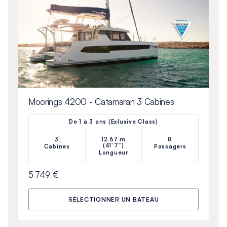
Moorings 4200 - Catamaran 3 Cabines
De 1 à 3 ans (Exlusive Class)
3
12.67 m
8
(41'7")
Cabines
Passagers
Longueur
5 749 €
SÉLECTIONNER UN BATEAU