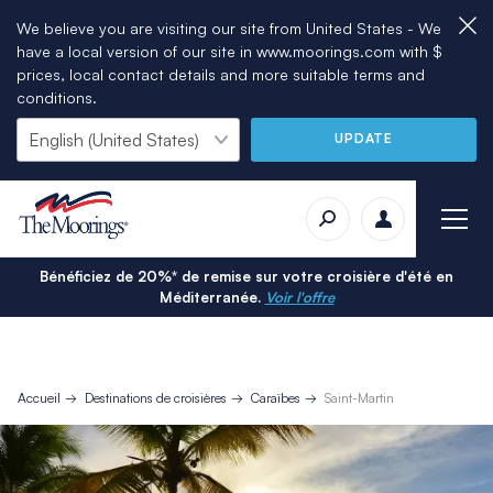
We believe you are visiting our site from United States - We
have a local version of our site in www.moorings.com with $
prices, local contact details and more suitable terms and
conditions.
UPDATE
Bénéficiez de 20%* de remise sur votre croisière d'été en
Méditerranée.
Voir l'offre
Accueil
Destinations de croisières
Caraïbes
Saint-Martin