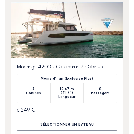
Moorings 4200 - Catamaran 3 Cabines
Moins d'1 an (Exclusive Plus)
3
12.67 m
8
(41'7")
Cabines
Passagers
Longueur
6 249 €
SÉLECTIONNER UN BATEAU