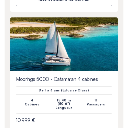
Moorings 5000 - Catamaran 4 cabines
De 1 à 3 ans (Exlusive Class)
4
15.40 m
11
(50'6")
Cabines
Passagers
Longueur
10 999 €