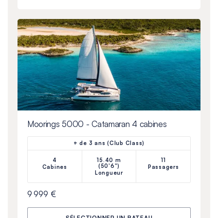
Moorings 5000 - Catamaran 4 cabines
+ de 3 ans (Club Class)
4
15.40 m
11
(50'6")
Cabines
Passagers
Longueur
9 999 €
SÉLECTIONNER UN BATEAU