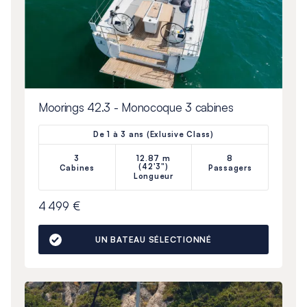
Moorings 42.3 - Monocoque 3 cabines
De 1 à 3 ans (Exlusive Class)
3
12.87 m
8
(42'3")
Cabines
Passagers
Longueur
4 499 €
UN BATEAU SÉLECTIONNÉ