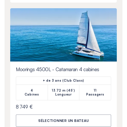
Moorings 4500L - Catamaran 4 cabines
+ de 3 ans (Club Class)
4
13.72 m (45')
11
Cabines
Longueur
Passagers
8 749 €
SÉLECTIONNER UN BATEAU