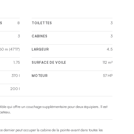
8
3
S
TOILETTES
3
3
CABINES
60 m (47'11")
4.5
LARGEUR
1.75
112 m²
SURFACE DE VOILE
370 l
57 HP
MOTEUR
200 l
ible qui offre un couchage supplémentaire pour deux équipiers. Il est
bateau.
 ce dernier peut occuper la cabine de la pointe-avant dans toutes les