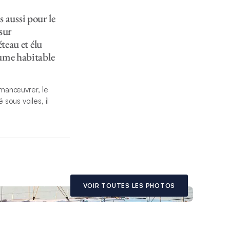
s aussi pour le
 sur
teau et élu
lume habitable
à manœuvrer, le
sous voiles, il
llage des meubles
ée est située à
nes disposent d’une
 privatif.
VOIR TOUTES LES PHOTOS
ration de voiliers où
es les plus