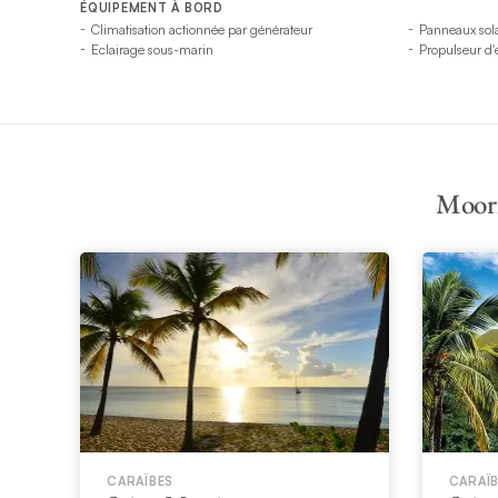
ÉQUIPEMENT À BORD
Climatisation actionnée par générateur
Panneaux sola
Eclairage sous-marin
Propulseur d'
Moori
CARAÏBES
CARAÏ