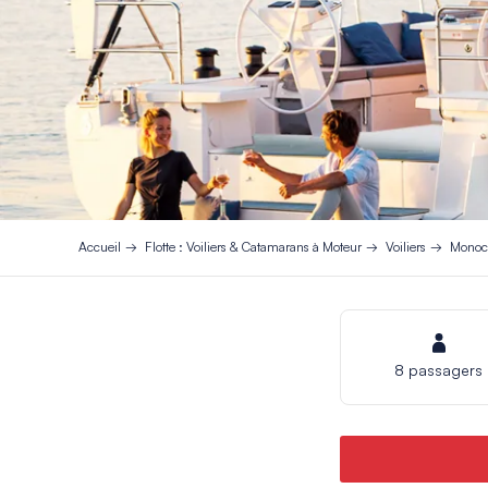
Accueil
Flotte : Voiliers & Catamarans à Moteur
Voiliers
Monoco
8 passagers