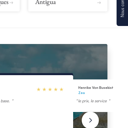
Nous contacter
ques
Antigua
Henrike Von Busekist
Zea
a base.
le prix, le service