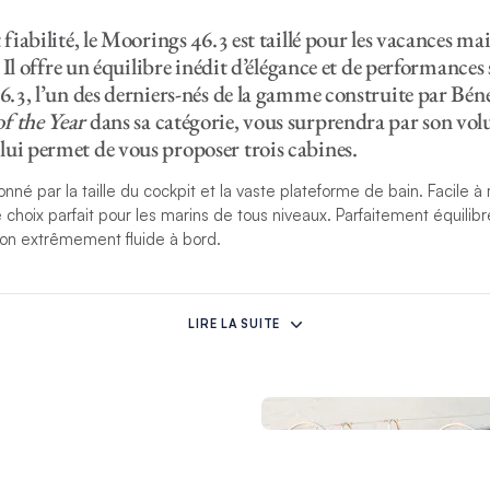
 fiabilité, le Moorings 46.3 est taillé pour les vacances mai
e. Il offre un équilibre inédit d’élégance et de performances
46.3, l’un des derniers-nés de la gamme construite par Béné
f the Year
dans sa catégorie, vous surprendra par son vo
ui permet de vous proposer trois cabines.
nné par la taille du cockpit et la vaste plateforme de bain. Facile 
choix parfait pour les marins de tous niveaux. Parfaitement équilibré 
tion extrêmement fluide à bord.
ticulièrement lumineux grâce aux immenses hublots de coque. L’habi
ce qui renforce l’impression d’espace dans le carré. La cuisine équip
LIRE LA SUITE
ré. La table est convertible en une couchette double. Les trois cabi
arrot, de grands hublots de coque et d’un cabinet de toilette/douche
ormances sous voiles ou le confort au mouillage, cette nouvelle géné
t développés avec soin, répond parfaitement à l’attente des équipag