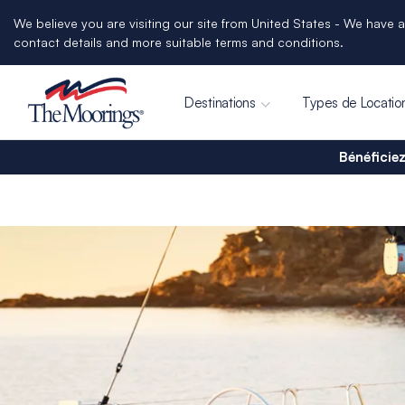
We believe you are visiting our site from United States - We have a
contact details and more suitable terms and conditions.
Destinations
Types de Locatio
Bénéficiez