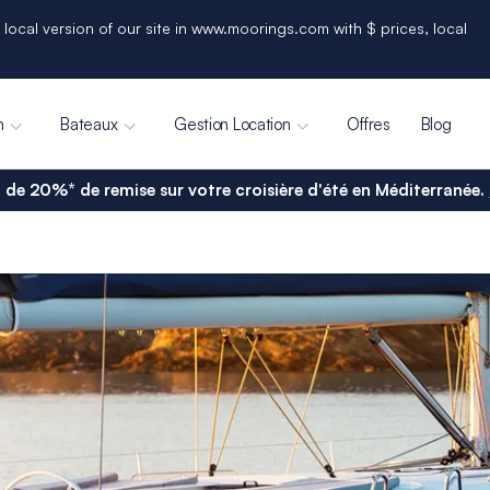
 local version of our site in www.moorings.com with $ prices, local
n
Bateaux
Gestion Location
Offres
Blog
 de 20%* de remise sur votre croisière d'été en Méditerranée.