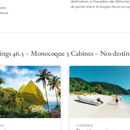
destinations, à l'exception des Bahamas 
de pointe-avant, le skipper devra occup
ires
étrave
ngs 46.3 – Monocoque 3 Cabines – Nos destin
BES
CARAÏBES