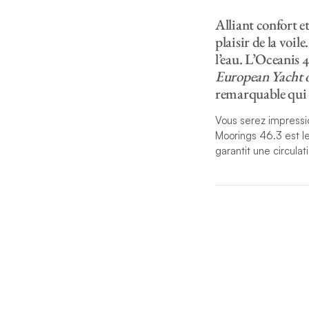
Alliant confort et
plaisir de la voil
l’eau. L’Oceanis 
European Yacht o
remarquable qui l
Vous serez impressio
Moorings 46.3 est le 
garantit une circula
L’intérieur est par
est en chêne clair, 
tribord, face au car
belle hauteur sous b
Que ce soit les perf
tous les détails son
exigeants.