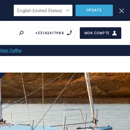
UPDATE
+33142617984
MON COMPTE
Voir l'offre